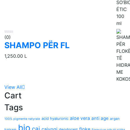
(0)
SHAMPO PËR FL
1,250.00
L
View All
Cart
Tags
aloe vera
anti age
acid hyaluronic
argan
100% pigmente natyrale
bio
caj
cajyogi
floke
deodorant
balsam
Formuluar për të gjitha