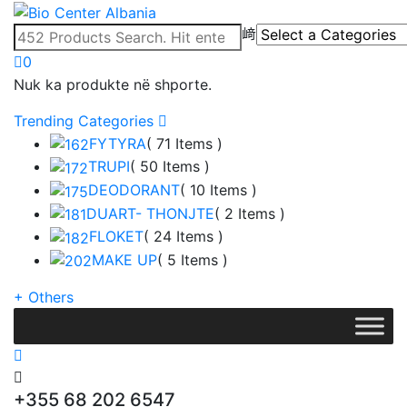
0
Nuk ka produkte në shporte.
Trending Categories
FYTYRA
( 71 Items )
TRUPI
( 50 Items )
DEODORANT
( 10 Items )
DUART- THONJTE
( 2 Items )
FLOKET
( 24 Items )
MAKE UP
( 5 Items )
+
Others
+355 68 202 6547