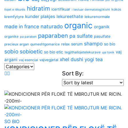
hidratim
icertifikuar
kokos
llojet e lëkurës
i testuar dermatologjikisht
kunder plakjes
lekureethate
kremfytyre
lekurenormale
organic
naturado
made in france
organik
paparaben
pa sulfate
pasulfate
organike
pa paraben
shampo
serum
so bio
relax
precieux argan
qumeshtgomarice
sobio
sobioetic
vaj
so bio etic
tegjithallojetelekurave
uje tonik
xhel dushi
yogi tea
argani
vajvegjetal
vaj esencial
Sort By:
SO BIO