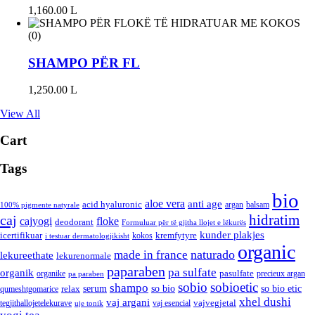
1,160.00
L
(0)
SHAMPO PËR FL
1,250.00
L
View All
Cart
Tags
bio
aloe vera
anti age
acid hyaluronic
argan
balsam
100% pigmente natyrale
hidratim
caj
cajyogi
floke
deodorant
Formuluar për të gjitha llojet e lëkurës
kunder plakjes
icertifikuar
kremfytyre
kokos
i testuar dermatologjikisht
organic
naturado
made in france
lekureethate
lekurenormale
paparaben
pa sulfate
organik
pasulfate
organike
precieux argan
pa paraben
sobio
sobioetic
shampo
serum
so bio
so bio etic
relax
qumeshtgomarice
xhel dushi
vaj argani
vajvegjetal
tegjithallojetelekurave
vaj esencial
uje tonik