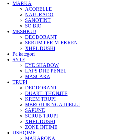
MARKA
ACORELLE
NATURADO
SANOTINT
SO BIO
MESHKUJ
DEODORANT
SERUM PER MJEKREN
XHEL DUSHI
Pa kategori
SYTE
EYE SHADOW
LAPS DHE PENEL
MASCARA
TRUPI
DEODORANT
DUART- THONJTE
KREM TRUPI
MBROJTJE NGA DIELLI
SAPUNE
SCRUB TRUPI
XHEL DUSHI
ZONE INTIME
USHQIME
MAKARONA