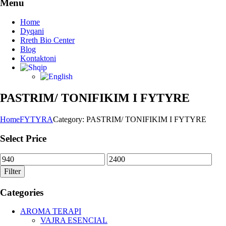
Menu
Home
Dyqani
Rreth Bio Center
Blog
Kontaktoni
PASTRIM/ TONIFIKIM I FYTYRE
Home
FYTYRA
Category: PASTRIM/ TONIFIKIM I FYTYRE
Select Price
Min
Max
price
price
Filter
Categories
AROMA TERAPI
VAJRA ESENCIAL