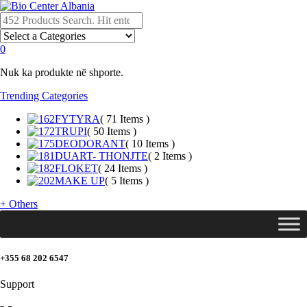
0
Nuk ka produkte në shporte.
Trending Categories
FYTYRA
( 71 Items )
TRUPI
( 50 Items )
DEODORANT
( 10 Items )
DUART- THONJTE
( 2 Items )
FLOKET
( 24 Items )
MAKE UP
( 5 Items )
+
Others
+355 68 202 6547
Support