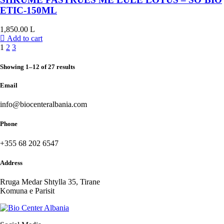
ETIC-150ML
1,850.00
L
Add to cart
1
2
3
Showing 1–12 of 27 results
Email
info@biocenteralbania.com
Phone
+355 68 202 6547
Address
Rruga Medar Shtylla 35, Tirane
Komuna e Parisit