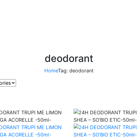
deodorant
Home
Tag: deodorant