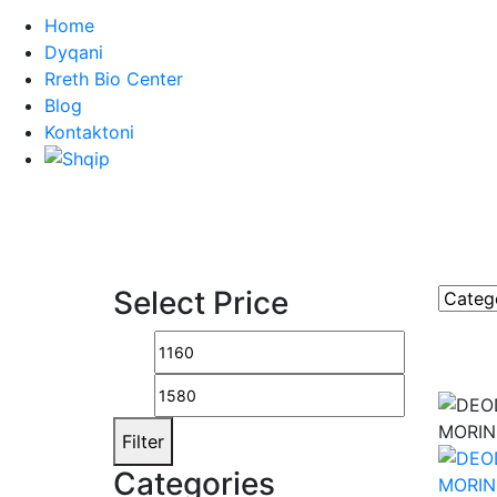
Home
Dyqani
Rreth Bio Center
Blog
Kontaktoni
Select Price
Min
Max
price
price
Filter
Categories