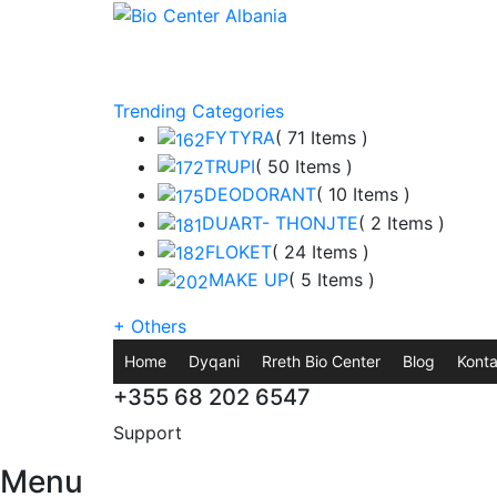
Trending Categories
FYTYRA
( 71 Items )
TRUPI
( 50 Items )
DEODORANT
( 10 Items )
DUART- THONJTE
( 2 Items )
FLOKET
( 24 Items )
MAKE UP
( 5 Items )
+
Others
Home
Dyqani
Rreth Bio Center
Blog
Konta
+355 68 202 6547
Support
Menu