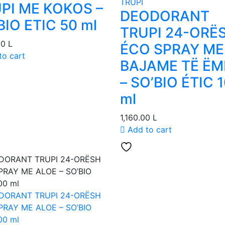
TRUPI
PI ME KOKOS –
DEODORANT
BIO ETIC 50 ml
TRUPI 24-ORË
00
L
ÉCO SPRAY ME
to cart
BAJAME TË ËM
– SO’BIO ÉTIC 
ml
1,160.00
L
Add to cart