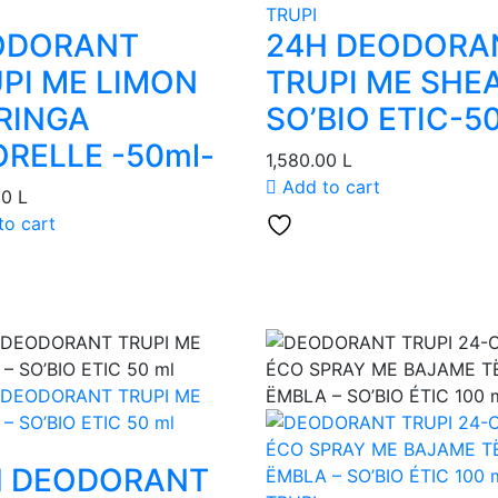
TRUPI
ODORANT
24H DEODORA
PI ME LIMON
TRUPI ME SHEA
RINGA
SO’BIO ETIC-5
RELLE -50ml-
1,580.00
L
Add to cart
00
L
to cart
H DEODORANT