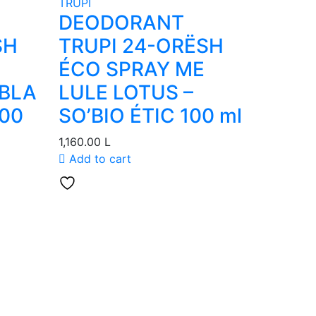
TRUPI
DEODORANT
SH
TRUPI 24-ORËSH
ÉCO SPRAY ME
BLA
LULE LOTUS –
100
SO’BIO ÉTIC 100 ml
1,160.00
L
Add to cart