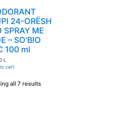
ODORANT
PI 24-ORËSH
 SPRAY ME
E – SO’BIO
C 100 ml
00
L
to cart
ng all 7 results