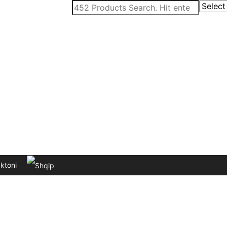
ktoni