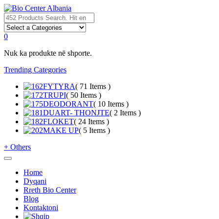
0
Nuk ka produkte në shporte.
Trending Categories
FYTYRA
( 71 Items )
TRUPI
( 50 Items )
DEODORANT
( 10 Items )
DUART- THONJTE
( 2 Items )
FLOKET
( 24 Items )
MAKE UP
( 5 Items )
+
Others
Home
Dyqani
Rreth Bio Center
Blog
Kontaktoni