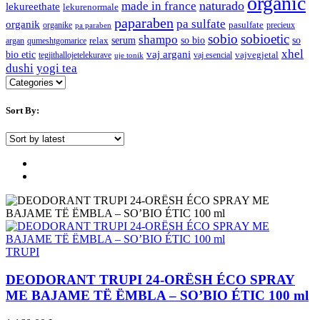
organic
naturado
made in france
lekureethate
lekurenormale
paparaben
pa sulfate
organik
pasulfate
organike
precieux
pa paraben
sobio
sobioetic
shampo
serum
so bio
so
relax
argan
qumeshtgomarice
xhel
bio etic
vaj argani
vajvegjetal
tegjithallojetelekurave
vaj esencial
uje tonik
dushi
yogi tea
Sort By:
TRUPI
DEODORANT TRUPI 24-ORËSH ÉCO SPRAY
ME BAJAME TË ËMBLA – SO’BIO ÉTIC 100 ml