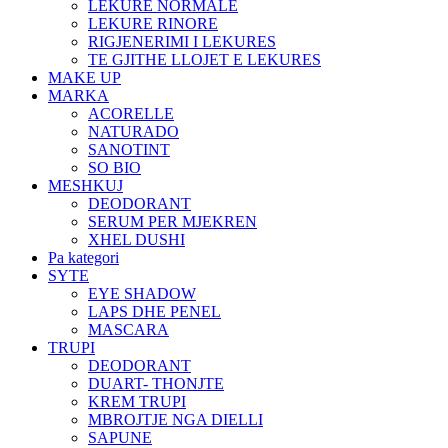
LEKURE NORMALE
LEKURE RINORE
RIGJENERIMI I LEKURES
TE GJITHE LLOJET E LEKURES
MAKE UP
MARKA
ACORELLE
NATURADO
SANOTINT
SO BIO
MESHKUJ
DEODORANT
SERUM PER MJEKREN
XHEL DUSHI
Pa kategori
SYTE
EYE SHADOW
LAPS DHE PENEL
MASCARA
TRUPI
DEODORANT
DUART- THONJTE
KREM TRUPI
MBROJTJE NGA DIELLI
SAPUNE