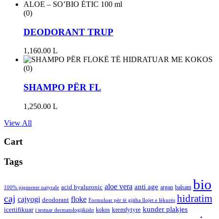
(0)
DEODORANT TRUP
1,160.00
L
(0)
SHAMPO PËR FL
1,250.00
L
View All
Cart
Tags
bio
aloe vera
anti age
acid hyaluronic
argan
balsam
100% pigmente natyrale
hidratim
caj
cajyogi
floke
deodorant
Formuluar për të gjitha llojet e lëkurës
kunder plakjes
icertifikuar
kremfytyre
kokos
i testuar dermatologjikisht