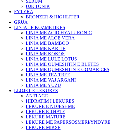
SERUM
UJE TONIK
FYTYRA
BRONZER & HIGHLITER
GRUA
LINJAT E KOZMETIKES
LINJA ME ACID HYALURONIC
LINJA ME ALOE VERA
LINJA ME BAMBOO
LINJA ME KARITE
LINJA ME KOKOS
LINJA ME LULE LOTUS
LINJA ME QUMESHTIN E BLETES
LINJA ME QUMESHTIN E GOMARICES
LINJA ME TEA TREE
LINJA ME VAJ ARGANI
LINJA ME YUZU
LLOJET E LEKURES
ANTI AGE
HIDRATIM I LEKURES
LEKURE E NDJESHME
LEKURE E THATE
LEKURE MATURE
LEKURE ME PAPERSOSMERI/YNDYRE
LEKURE MIKSE