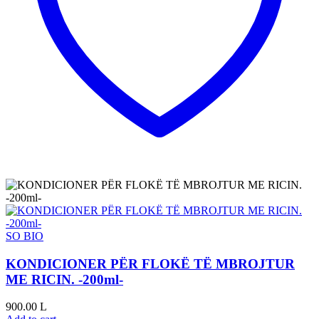
SO BIO
KONDICIONER PËR FLOKË TË MBROJTUR
ME RICIN. -200ml-
900.00
L