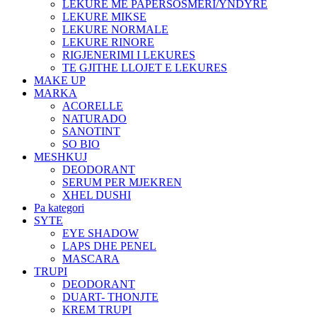
LEKURE ME PAPERSOSMERI/YNDYRE
LEKURE MIKSE
LEKURE NORMALE
LEKURE RINORE
RIGJENERIMI I LEKURES
TE GJITHE LLOJET E LEKURES
MAKE UP
MARKA
ACORELLE
NATURADO
SANOTINT
SO BIO
MESHKUJ
DEODORANT
SERUM PER MJEKREN
XHEL DUSHI
Pa kategori
SYTE
EYE SHADOW
LAPS DHE PENEL
MASCARA
TRUPI
DEODORANT
DUART- THONJTE
KREM TRUPI