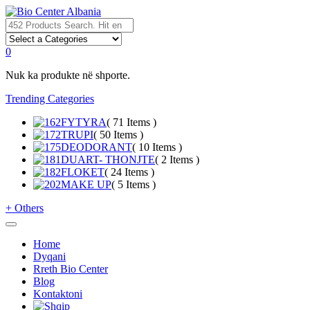
0
Nuk ka produkte në shporte.
Trending Categories
FYTYRA
( 71 Items )
TRUPI
( 50 Items )
DEODORANT
( 10 Items )
DUART- THONJTE
( 2 Items )
FLOKET
( 24 Items )
MAKE UP
( 5 Items )
+
Others
Home
Dyqani
Rreth Bio Center
Blog
Kontaktoni