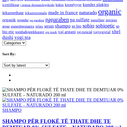
kunder plakjes
icertifikuar
kremfytyre
kokos
i testuar dermatologjikisht
organic
naturado
made in france
lekureethate
lekurenormale
paparaben
pa sulfate
organik
pasulfate
organike
precieux
pa paraben
sobio
sobioetic
shampo
serum
so bio
so
relax
argan
qumeshtgomarice
xhel
bio etic
vaj argani
vajvegjetal
tegjithallojetelekurave
vaj esencial
uje tonik
dushi
yogi tea
Sort By:
SHAMPO
SHAMPO PËR FLOKË TË THATE DHE TE