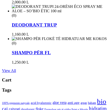
2,000.00
L
(0)
DEODORANT TRUP
1,160.00
L
(0)
SHAMPO PËR FL
1,250.00
L
View All
Cart
Tags
bio
aloe vera
anti age
acid hyaluronic
argan
balsam
100% pigmente natyrale
hidratim
caj
cajyogi
floke
deodorant
Formuluar për të gjitha llojet e lëkurës