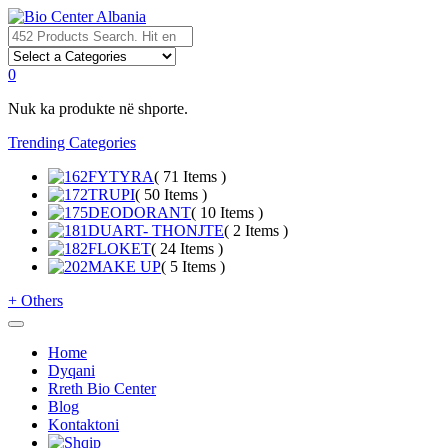
0
Nuk ka produkte në shporte.
Trending Categories
FYTYRA
( 71 Items )
TRUPI
( 50 Items )
DEODORANT
( 10 Items )
DUART- THONJTE
( 2 Items )
FLOKET
( 24 Items )
MAKE UP
( 5 Items )
+
Others
Home
Dyqani
Rreth Bio Center
Blog
Kontaktoni