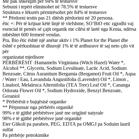
Më pak shkëlqim për 94% të testuesve
Sebumi i tepërt eliminohet në 78.5% të testuesve
Struktura e lëkurës përmirësohet për 84% të testuesve
** Përdorni testin pas 21 ditësh përdorimi në 20 persona.
étic +: Për të krijuar këtë linjë të vlefshme, SO’BiO etic zgjodhi vaj
esencial të pemës së çajit organik me cilësi të lartë nga Kenia, ndërsa
mbështet 600 fermerë vendas.
Pra, Bio étic është një anëtar aktiv i 1% Planet for the Planet dhe
është e përkushtuar të dhurojë 1% të të ardhurave të saj neto çdo vit
për
organizatat mjedisore
PËRBËRËSIT :Hamamelis Virginiana (Witch Hazel) Water *,
Alcohol **, Glycerin, Sodium Levulinate, Lactic Acid, Sodium
Benzoate, Citrus Aurantium Bergamia (Bergamot) Fruit Oil *, Aqua
/ Water / Eau, Lavandula Angustifolia (Lavender) Oil *, Limon ,
Linalool, Melaleuca Alternifolia (TEA Tree) Leaf Oil *, Cananga
Odorata Flower Oil *, Sodium Hydroxide, Benzyl Benzoate,
Geraniol
* Përbërësit e bujqësisë organike
** Përpunuar nga përbërës organikë
99% e të gjithë përbërësve janë me origjinë natyrale
98% e të gjithë përbërësve janë organikë
Eter Glikoli pa paraben, PEG, EDTA pa OMGJ pa Soduim lauril
sulfat
Pa përbërje petrokimike