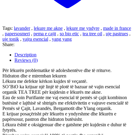
Tags:
lavander
,
lekure me akne
,
lekure me yndyre
,
made in france
,
papersosmeri
,
pema e cajit
,
so bio etic
,
tea tree oil
,
uje pastrues
,
uje tonik
,
vajra esencial
,
yang yang
Share:
Description
Reviews (0)
Për lëkurën problematike të adoleshentëve dhe të rriturve.
Hidraton dhe e miremban lekuren
Lëkura me defekte kërkon kujdes të veçantë.
SO’BiO ka krijuar një linjë të plotë të bazuar në vajin esencial
organik TEA TREE për kujdesin e lëkurës me akne.
Eau de soin Purifiante me vaj esencial të pemës së çajit kombinon
butësinë e lajthisë së shtrigës me efektivitetin e vajrave esencialë të
Pemës së Çajit, Lavandës, Bergamotit dhe Ylang organik.
E krijuar posaçërisht për lëkurën e yndyrshme dhe lëkurën e
papërsosur, pastron dhe hidraton butësisht.
Lëkura është e oksigjenuar dhe e gatshme për kujdesin e duhur të
fytyrës.