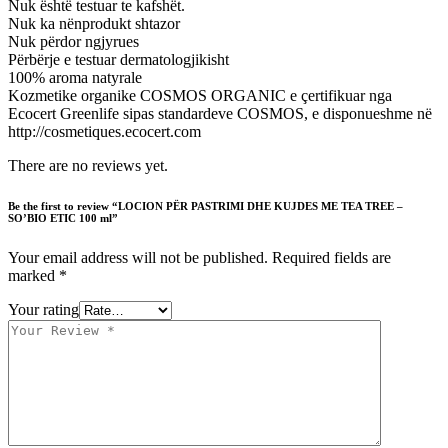
Nuk është testuar te kafshët.
Nuk ka nënprodukt shtazor
Nuk përdor ngjyrues
Përbërje e testuar dermatologjikisht
100% aroma natyrale
Kozmetike organike COSMOS ORGANIC e çertifikuar nga
Ecocert Greenlife sipas standardeve COSMOS, e disponueshme në
http://cosmetiques.ecocert.com
There are no reviews yet.
Be the first to review “LOCION PËR PASTRIMI DHE KUJDES ME TEA TREE –
SO’BIO ETIC 100 ml”
Your email address will not be published.
Required fields are
marked
*
Your rating