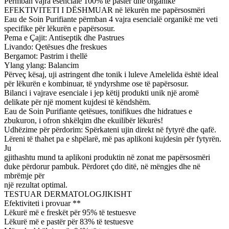
Përmban vajra esencialë 100% të pastër dhe organikë
EFEKTIVITETI I DËSHMUAR në lëkurën me papërsosmëri
Eau de Soin Purifiante përmban 4 vajra esencialë organikë me veti
specifike për lëkurën e papërsosur.
Pema e Çajit: Antiseptik dhe Pastrues
Livando: Qetësues dhe freskues
Bergamot: Pastrim i thellë
Ylang ylang: Balancim
Përveç kësaj, uji astringent dhe tonik i luleve Amelelida është ideal
për lëkurën e kombinuar, të yndyrshme ose të papërsosur.
Bilanci i vajrave esenciale i jep këtij produkti unik një aromë
delikate për një moment kujdesi të këndshëm.
Eau de Soin Purifiante qetësues, tonifikues dhe hidratues e
zbukuron, i ofron shkëlqim dhe ekuilibër lëkurës!
Udhëzime për përdorim: Spërkateni ujin direkt në fytyrë dhe qafë.
Lëreni të thahet pa e shpëlarë, më pas aplikoni kujdesin për fytyrën.
Ju
gjithashtu mund ta aplikoni produktin në zonat me papërsosmëri
duke përdorur pambuk. Përdoret çdo ditë, në mëngjes dhe në
mbrëmje për
një rezultat optimal.
TESTUAR DERMATOLOGJIKISHT
Efektiviteti i provuar **
Lëkurë më e freskët për 95% të testuesve
Lëkurë më e pastër për 83% të testuesve