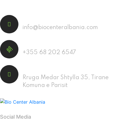
Email
info@biocenteralbania.com
Phone
+355 68 202 6547
Address
Rruga Medar Shtylla 35, Tirane
Komuna e Parisit
Social Media