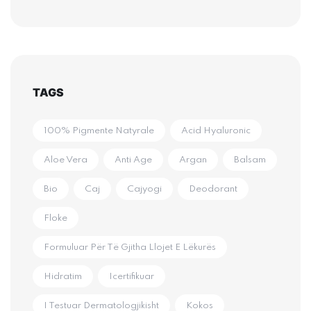
TAGS
100% Pigmente Natyrale
Acid Hyaluronic
Aloe Vera
Anti Age
Argan
Balsam
Bio
Caj
Cajyogi
Deodorant
Floke
Formuluar Për Të Gjitha Llojet E Lëkurës
Hidratim
Icertifikuar
I Testuar Dermatologjikisht
Kokos