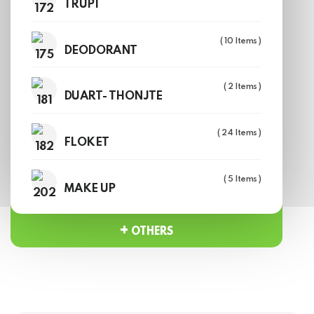
TRUPI
( 10 Items )
DEODORANT
jojoba
( 2 Items )
DUART- THONJTE
Home
Tag: jojoba
( 24 Items )
FLOKET
( 5 Items )
MAKE UP
+
OTHERS