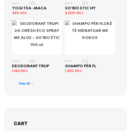
(0)
(0)
YOGI TEA -MACA
SO'BIO ETIC HY
469.00
L
2,000.00
L
(0)
(0)
DEODORANT TRUP
SHAMPO PËR FL
1,160.00
L
1,250.00
L
View All
CART