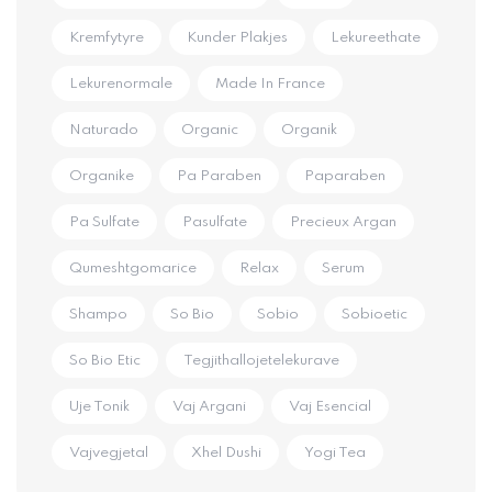
Kremfytyre
Kunder Plakjes
Lekureethate
Lekurenormale
Made In France
Naturado
Organic
Organik
Organike
Pa Paraben
Paparaben
Pa Sulfate
Pasulfate
Precieux Argan
Qumeshtgomarice
Relax
Serum
Shampo
So Bio
Sobio
Sobioetic
So Bio Etic
Tegjithallojetelekurave
Uje Tonik
Vaj Argani
Vaj Esencial
Vajvegjetal
Xhel Dushi
Yogi Tea