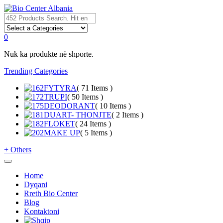
0
Nuk ka produkte në shporte.
Trending Categories
FYTYRA
( 71 Items )
TRUPI
( 50 Items )
DEODORANT
( 10 Items )
DUART- THONJTE
( 2 Items )
FLOKET
( 24 Items )
MAKE UP
( 5 Items )
+
Others
Home
Dyqani
Rreth Bio Center
Blog
Kontaktoni