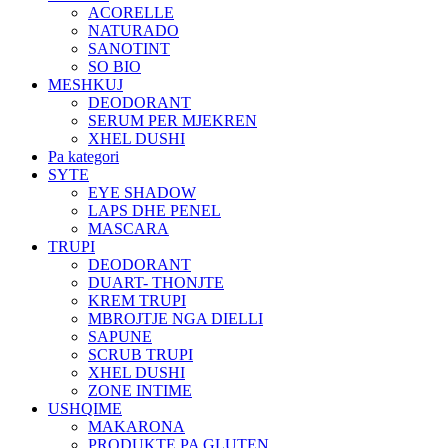
ACORELLE
NATURADO
SANOTINT
SO BIO
MESHKUJ
DEODORANT
SERUM PER MJEKREN
XHEL DUSHI
Pa kategori
SYTE
EYE SHADOW
LAPS DHE PENEL
MASCARA
TRUPI
DEODORANT
DUART- THONJTE
KREM TRUPI
MBROJTJE NGA DIELLI
SAPUNE
SCRUB TRUPI
XHEL DUSHI
ZONE INTIME
USHQIME
MAKARONA
PRODUKTE PA GLUTEN