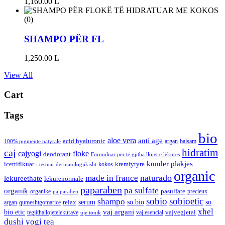
1,160.00
L
(0)
SHAMPO PËR FL
1,250.00
L
View All
Cart
Tags
bio
aloe vera
anti age
acid hyaluronic
argan
balsam
100% pigmente natyrale
hidratim
caj
cajyogi
floke
deodorant
Formuluar për të gjitha llojet e lëkurës
kunder plakjes
icertifikuar
kremfytyre
kokos
i testuar dermatologjikisht
organic
naturado
made in france
lekureethate
lekurenormale
paparaben
pa sulfate
organik
pasulfate
organike
precieux
pa paraben
sobio
sobioetic
shampo
serum
so bio
so
relax
argan
qumeshtgomarice
xhel
bio etic
vaj argani
vajvegjetal
tegjithallojetelekurave
vaj esencial
uje tonik
dushi
yogi tea