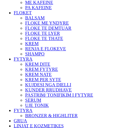
ME KAFEINE
PA KAFEINE
FLOKET
BALSAM
FLOKE ME YNDYRE
FLOKE TE DEMTUAR
FLOKE TE LYER
FLOKE TE THATE
KREM
RENJA E FLOKEVE
SHAMPO
FYTYRA
KREM DITE
KREM FYTYRE
KREM NATE
KREM PER SYTE
KUJDESI NGA DIELLI
KUNDER RRUDHAVE
PASTRIM/ TONIFIKIM I FYTYRE
SERUM
UJE TONIK
FYTYRA
BRONZER & HIGHLITER
GRUA
LINJAT E KOZMETIKES