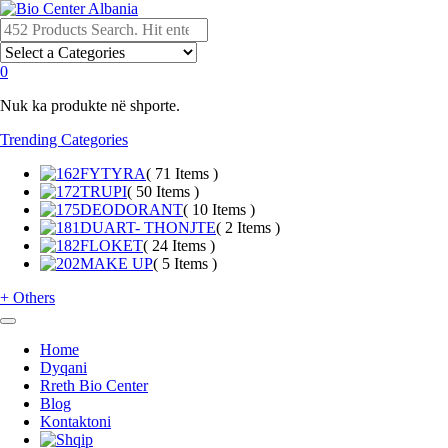
0
Nuk ka produkte në shporte.
Trending Categories
FYTYRA
( 71 Items )
TRUPI
( 50 Items )
DEODORANT
( 10 Items )
DUART- THONJTE
( 2 Items )
FLOKET
( 24 Items )
MAKE UP
( 5 Items )
+
Others
Home
Dyqani
Rreth Bio Center
Blog
Kontaktoni