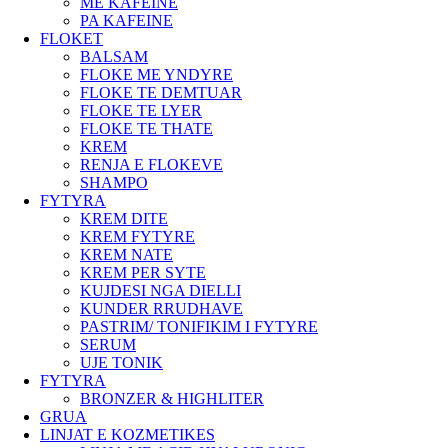
ME KAFEINE
PA KAFEINE
FLOKET
BALSAM
FLOKE ME YNDYRE
FLOKE TE DEMTUAR
FLOKE TE LYER
FLOKE TE THATE
KREM
RENJA E FLOKEVE
SHAMPO
FYTYRA
KREM DITE
KREM FYTYRE
KREM NATE
KREM PER SYTE
KUJDESI NGA DIELLI
KUNDER RRUDHAVE
PASTRIM/ TONIFIKIM I FYTYRE
SERUM
UJE TONIK
FYTYRA
BRONZER & HIGHLITER
GRUA
LINJAT E KOZMETIKES