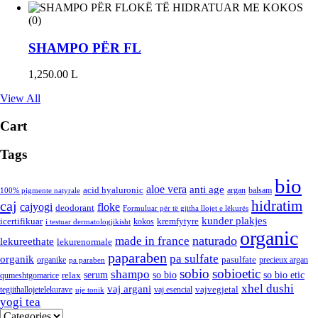
(0)
SHAMPO PËR FL
1,250.00
L
View All
Cart
Tags
bio
aloe vera
anti age
acid hyaluronic
argan
balsam
100% pigmente natyrale
hidratim
caj
cajyogi
floke
deodorant
Formuluar për të gjitha llojet e lëkurës
kunder plakjes
icertifikuar
kremfytyre
kokos
i testuar dermatologjikisht
organic
naturado
made in france
lekureethate
lekurenormale
paparaben
pa sulfate
organik
pasulfate
organike
precieux argan
pa paraben
sobio
sobioetic
shampo
serum
so bio
so bio etic
relax
qumeshtgomarice
xhel dushi
vaj argani
vajvegjetal
tegjithallojetelekurave
vaj esencial
uje tonik
yogi tea