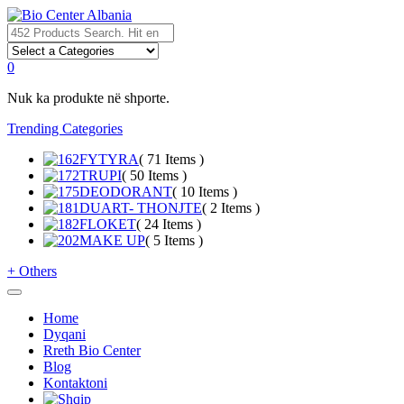
0
Nuk ka produkte në shporte.
Trending Categories
FYTYRA
( 71 Items )
TRUPI
( 50 Items )
DEODORANT
( 10 Items )
DUART- THONJTE
( 2 Items )
FLOKET
( 24 Items )
MAKE UP
( 5 Items )
+
Others
Home
Dyqani
Rreth Bio Center
Blog
Kontaktoni