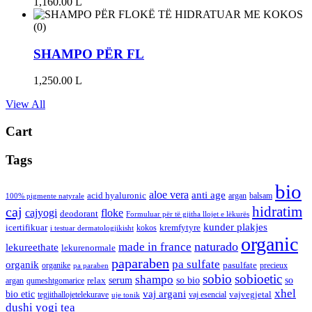
1,160.00
L
(0)
SHAMPO PËR FL
1,250.00
L
View All
Cart
Tags
bio
aloe vera
anti age
acid hyaluronic
argan
balsam
100% pigmente natyrale
hidratim
caj
cajyogi
floke
deodorant
Formuluar për të gjitha llojet e lëkurës
kunder plakjes
icertifikuar
kremfytyre
kokos
i testuar dermatologjikisht
organic
naturado
made in france
lekureethate
lekurenormale
paparaben
pa sulfate
organik
pasulfate
organike
precieux
pa paraben
sobio
sobioetic
shampo
serum
so bio
so
relax
argan
qumeshtgomarice
xhel
bio etic
vaj argani
vajvegjetal
tegjithallojetelekurave
vaj esencial
uje tonik
dushi
yogi tea