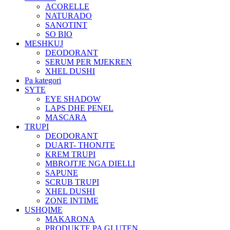
ACORELLE
NATURADO
SANOTINT
SO BIO
MESHKUJ
DEODORANT
SERUM PER MJEKREN
XHEL DUSHI
Pa kategori
SYTE
EYE SHADOW
LAPS DHE PENEL
MASCARA
TRUPI
DEODORANT
DUART- THONJTE
KREM TRUPI
MBROJTJE NGA DIELLI
SAPUNE
SCRUB TRUPI
XHEL DUSHI
ZONE INTIME
USHQIME
MAKARONA
PRODUKTE PA GLUTEN