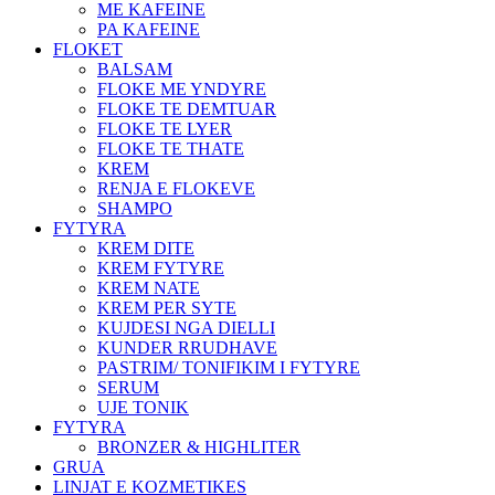
ME KAFEINE
PA KAFEINE
FLOKET
BALSAM
FLOKE ME YNDYRE
FLOKE TE DEMTUAR
FLOKE TE LYER
FLOKE TE THATE
KREM
RENJA E FLOKEVE
SHAMPO
FYTYRA
KREM DITE
KREM FYTYRE
KREM NATE
KREM PER SYTE
KUJDESI NGA DIELLI
KUNDER RRUDHAVE
PASTRIM/ TONIFIKIM I FYTYRE
SERUM
UJE TONIK
FYTYRA
BRONZER & HIGHLITER
GRUA
LINJAT E KOZMETIKES