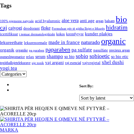
Tags
bio
aloe vera
anti age
acid hyaluronic
argan
balsam
100% pigmente natyrale
hidratim
caj
cajyogi
floke
deodorant
Formuluar për të gjitha llojet e lëkurës
kunder plakjes
icertifikuar
kremfytyre
kokos
i testuar dermatologjikisht
organic
naturado
made in france
lekureethate
lekurenormale
paparaben
pa sulfate
organik
pasulfate
organike
precieux argan
pa paraben
sobio
sobioetic
shampo
serum
so bio
so bio etic
relax
qumeshtgomarice
xhel dushi
vaj argani
vajvegjetal
tegjithallojetelekurave
vaj esencial
uje tonik
yogi tea
Sort By:
MARKA