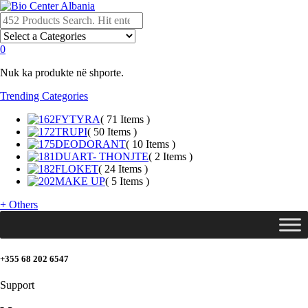
0
Nuk ka produkte në shporte.
Trending Categories
FYTYRA
( 71 Items )
TRUPI
( 50 Items )
DEODORANT
( 10 Items )
DUART- THONJTE
( 2 Items )
FLOKET
( 24 Items )
MAKE UP
( 5 Items )
+
Others
+355 68 202 6547
Support