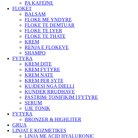
PA KAFEINE
FLOKET
BALSAM
FLOKE ME YNDYRE
FLOKE TE DEMTUAR
FLOKE TE LYER
FLOKE TE THATE
KREM
RENJA E FLOKEVE
SHAMPO
FYTYRA
KREM DITE
KREM FYTYRE
KREM NATE
KREM PER SYTE
KUJDESI NGA DIELLI
KUNDER RRUDHAVE
PASTRIM/ TONIFIKIM I FYTYRE
SERUM
UJE TONIK
FYTYRA
BRONZER & HIGHLITER
GRUA
LINJAT E KOZMETIKES
LINJA ME ACID HYALURONIC