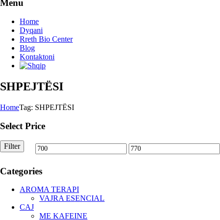
Menu
Home
Dyqani
Rreth Bio Center
Blog
Kontaktoni
SHPEJTËSI
Home
Tag: SHPEJTËSI
Select Price
Filter
Min
Max
price
price
Categories
AROMA TERAPI
VAJRA ESENCIAL
CAJ
ME KAFEINE