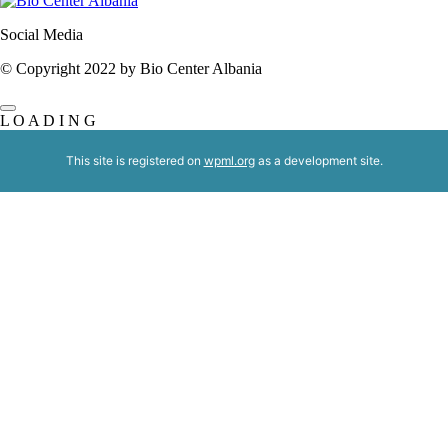
Social Media
© Copyright 2022 by Bio Center Albania
L
O
A
D
I
N
G
This site is registered on
wpml.org
as a development site.