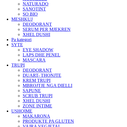
NATURADO
SANOTINT
SO BIO
MESHKUJ
DEODORANT
SERUM PER MJEKREN
XHEL DUSHI
Pa kategori
SYTE
EYE SHADOW
LAPS DHE PENEL
MASCARA
TRUPI
DEODORANT
DUART- THONJTE
KREM TRUPI
MBROJTJE NGA DIELLI
SAPUNE
SCRUB TRUPI
XHEL DUSHI
ZONE INTIME
USHQIME
MAKARONA
PRODUKTE PA GLUTEN
VAJRA VEGJETAL