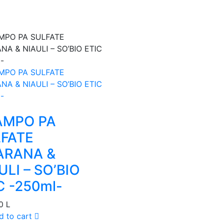
AMPO PA
FATE
ARANA &
ULI – SO’BIO
C -250ml-
00
L
d to cart