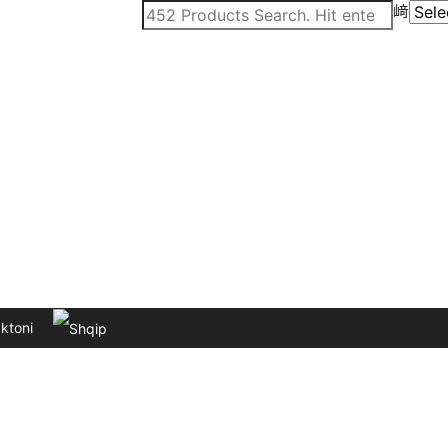
ktoni