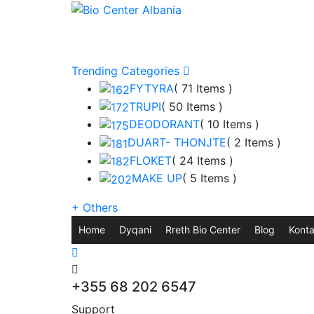
Trending Categories
FYTYRA
( 71 Items )
TRUPI
( 50 Items )
DEODORANT
( 10 Items )
DUART- THONJTE
( 2 Items )
FLOKET
( 24 Items )
MAKE UP
( 5 Items )
+
Others
Home
Dyqani
Rreth Bio Center
Blog
Konta
+355 68 202 6547
Support