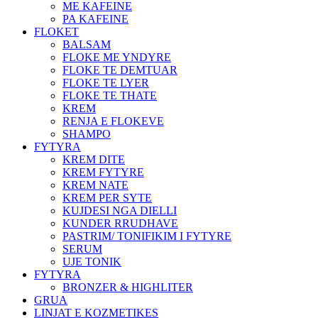
ME KAFEINE
PA KAFEINE
FLOKET
BALSAM
FLOKE ME YNDYRE
FLOKE TE DEMTUAR
FLOKE TE LYER
FLOKE TE THATE
KREM
RENJA E FLOKEVE
SHAMPO
FYTYRA
KREM DITE
KREM FYTYRE
KREM NATE
KREM PER SYTE
KUJDESI NGA DIELLI
KUNDER RRUDHAVE
PASTRIM/ TONIFIKIM I FYTYRE
SERUM
UJE TONIK
FYTYRA
BRONZER & HIGHLITER
GRUA
LINJAT E KOZMETIKES