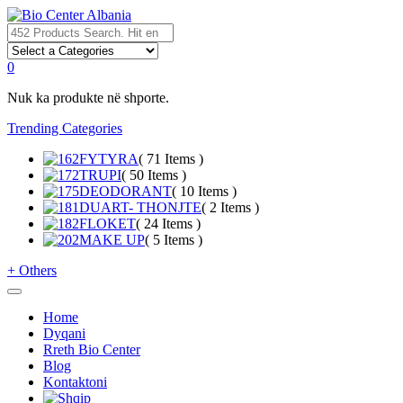
0
Nuk ka produkte në shporte.
Trending Categories
FYTYRA
( 71 Items )
TRUPI
( 50 Items )
DEODORANT
( 10 Items )
DUART- THONJTE
( 2 Items )
FLOKET
( 24 Items )
MAKE UP
( 5 Items )
+
Others
Home
Dyqani
Rreth Bio Center
Blog
Kontaktoni