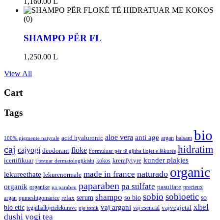
1,160.00
L
(0)
SHAMPO PËR FL
1,250.00
L
View All
Cart
Tags
bio
aloe vera
anti age
acid hyaluronic
argan
balsam
100% pigmente natyrale
hidratim
caj
cajyogi
floke
deodorant
Formuluar për të gjitha llojet e lëkurës
kunder plakjes
icertifikuar
kremfytyre
kokos
i testuar dermatologjikisht
organic
naturado
made in france
lekureethate
lekurenormale
paparaben
pa sulfate
organik
pasulfate
organike
precieux
pa paraben
sobio
sobioetic
shampo
serum
so bio
so
relax
argan
qumeshtgomarice
xhel
bio etic
vaj argani
vajvegjetal
tegjithallojetelekurave
vaj esencial
uje tonik
dushi
yogi tea