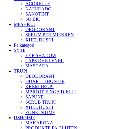
ACORELLE
NATURADO
SANOTINT
SO BIO
MESHKUJ
DEODORANT
SERUM PER MJEKREN
XHEL DUSHI
Pa kategori
SYTE
EYE SHADOW
LAPS DHE PENEL
MASCARA
TRUPI
DEODORANT
DUART- THONJTE
KREM TRUPI
MBROJTJE NGA DIELLI
SAPUNE
SCRUB TRUPI
XHEL DUSHI
ZONE INTIME
USHQIME
MAKARONA
PRODUKTE PA GLUTEN