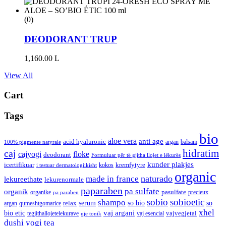
(0)
DEODORANT TRUP
1,160.00
L
View All
Cart
Tags
bio
aloe vera
anti age
acid hyaluronic
argan
balsam
100% pigmente natyrale
hidratim
caj
cajyogi
floke
deodorant
Formuluar për të gjitha llojet e lëkurës
kunder plakjes
icertifikuar
kremfytyre
kokos
i testuar dermatologjikisht
organic
naturado
made in france
lekureethate
lekurenormale
paparaben
pa sulfate
organik
pasulfate
organike
precieux
pa paraben
sobio
sobioetic
shampo
serum
so bio
so
relax
argan
qumeshtgomarice
xhel
bio etic
vaj argani
vajvegjetal
tegjithallojetelekurave
vaj esencial
uje tonik
dushi
yogi tea