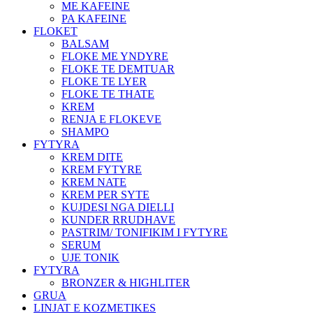
ME KAFEINE
PA KAFEINE
FLOKET
BALSAM
FLOKE ME YNDYRE
FLOKE TE DEMTUAR
FLOKE TE LYER
FLOKE TE THATE
KREM
RENJA E FLOKEVE
SHAMPO
FYTYRA
KREM DITE
KREM FYTYRE
KREM NATE
KREM PER SYTE
KUJDESI NGA DIELLI
KUNDER RRUDHAVE
PASTRIM/ TONIFIKIM I FYTYRE
SERUM
UJE TONIK
FYTYRA
BRONZER & HIGHLITER
GRUA
LINJAT E KOZMETIKES