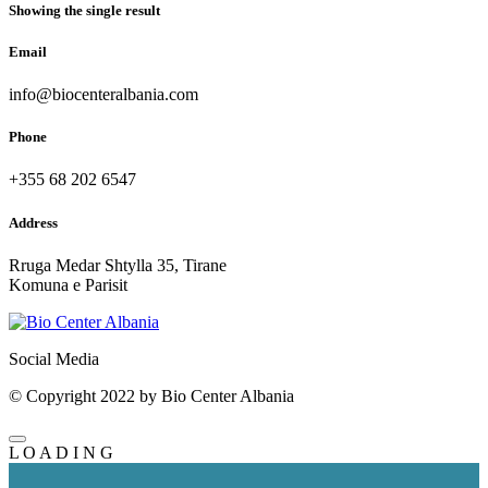
Showing the single result
Email
info@biocenteralbania.com
Phone
+355 68 202 6547
Address
Rruga Medar Shtylla 35, Tirane
Komuna e Parisit
Social Media
© Copyright 2022 by Bio Center Albania
L
O
A
D
I
N
G