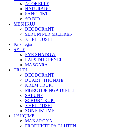
ACORELLE
NATURADO
SANOTINT
SO BIO
MESHKUJ
DEODORANT
SERUM PER MJEKREN
XHEL DUSHI
Pa kategori
SYTE
EYE SHADOW
LAPS DHE PENEL
MASCARA
TRUPI
DEODORANT
DUART- THONJTE
KREM TRUPI
MBROJTJE NGA DIELLI
SAPUNE
SCRUB TRUPI
XHEL DUSHI
ZONE INTIME
USHQIME
MAKARONA
PRODUKTE PA GLUTEN