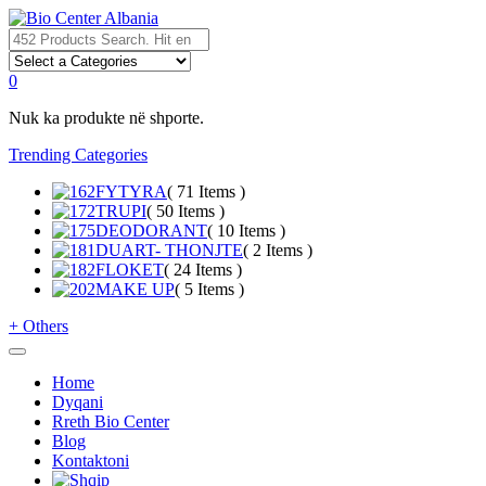
0
Nuk ka produkte në shporte.
Trending Categories
FYTYRA
( 71 Items )
TRUPI
( 50 Items )
DEODORANT
( 10 Items )
DUART- THONJTE
( 2 Items )
FLOKET
( 24 Items )
MAKE UP
( 5 Items )
+
Others
Home
Dyqani
Rreth Bio Center
Blog
Kontaktoni