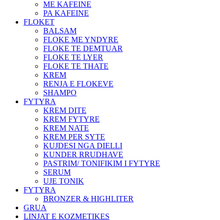
ME KAFEINE
PA KAFEINE
FLOKET
BALSAM
FLOKE ME YNDYRE
FLOKE TE DEMTUAR
FLOKE TE LYER
FLOKE TE THATE
KREM
RENJA E FLOKEVE
SHAMPO
FYTYRA
KREM DITE
KREM FYTYRE
KREM NATE
KREM PER SYTE
KUJDESI NGA DIELLI
KUNDER RRUDHAVE
PASTRIM/ TONIFIKIM I FYTYRE
SERUM
UJE TONIK
FYTYRA
BRONZER & HIGHLITER
GRUA
LINJAT E KOZMETIKES