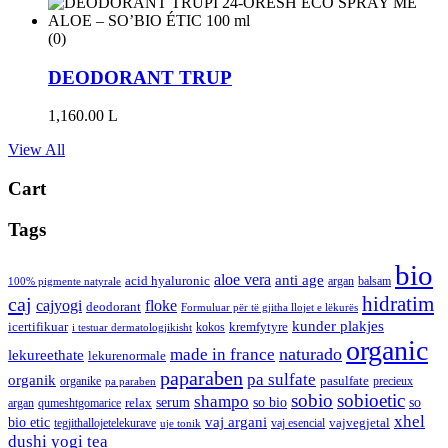
(0)
DEODORANT TRUP
1,160.00
L
View All
Cart
Tags
bio
aloe vera
anti age
acid hyaluronic
argan
balsam
100% pigmente natyrale
hidratim
caj
cajyogi
floke
deodorant
Formuluar për të gjitha llojet e lëkurës
kunder plakjes
icertifikuar
kremfytyre
kokos
i testuar dermatologjikisht
organic
naturado
made in france
lekureethate
lekurenormale
paparaben
pa sulfate
organik
pasulfate
organike
precieux
pa paraben
sobio
sobioetic
shampo
serum
so bio
so
relax
argan
qumeshtgomarice
xhel
bio etic
vaj argani
vajvegjetal
tegjithallojetelekurave
vaj esencial
uje tonik
dushi
yogi tea