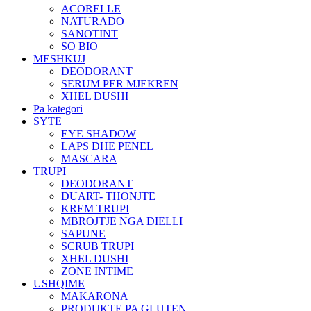
ACORELLE
NATURADO
SANOTINT
SO BIO
MESHKUJ
DEODORANT
SERUM PER MJEKREN
XHEL DUSHI
Pa kategori
SYTE
EYE SHADOW
LAPS DHE PENEL
MASCARA
TRUPI
DEODORANT
DUART- THONJTE
KREM TRUPI
MBROJTJE NGA DIELLI
SAPUNE
SCRUB TRUPI
XHEL DUSHI
ZONE INTIME
USHQIME
MAKARONA
PRODUKTE PA GLUTEN