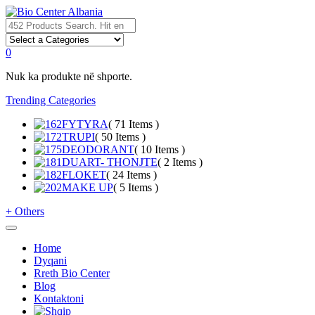
0
Nuk ka produkte në shporte.
Trending Categories
FYTYRA
( 71 Items )
TRUPI
( 50 Items )
DEODORANT
( 10 Items )
DUART- THONJTE
( 2 Items )
FLOKET
( 24 Items )
MAKE UP
( 5 Items )
+
Others
Home
Dyqani
Rreth Bio Center
Blog
Kontaktoni