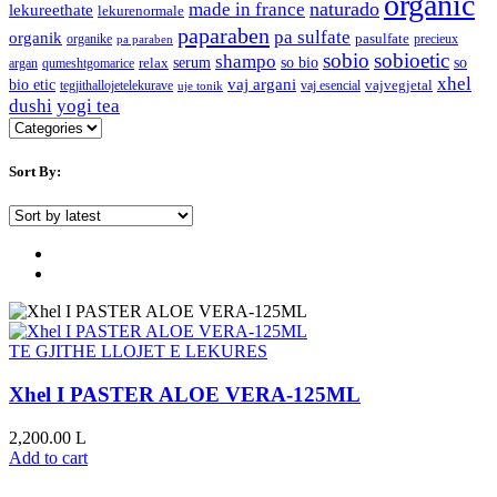
organic
naturado
made in france
lekureethate
lekurenormale
paparaben
pa sulfate
organik
pasulfate
organike
precieux
pa paraben
sobio
sobioetic
shampo
serum
so bio
so
relax
argan
qumeshtgomarice
xhel
bio etic
vaj argani
vajvegjetal
tegjithallojetelekurave
vaj esencial
uje tonik
dushi
yogi tea
Sort By:
TE GJITHE LLOJET E LEKURES
Xhel I PASTER ALOE VERA-125ML
2,200.00
L
Add to cart