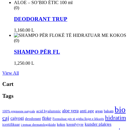
(0)
DEODORANT TRUP
1,160.00
L
(0)
SHAMPO PËR FL
1,250.00
L
View All
Cart
Tags
bio
aloe vera
anti age
acid hyaluronic
argan
balsam
100% pigmente natyrale
hidratim
caj
cajyogi
floke
deodorant
Formuluar për të gjitha llojet e lëkurës
kunder plakjes
icertifikuar
kremfytyre
kokos
i testuar dermatologjikisht