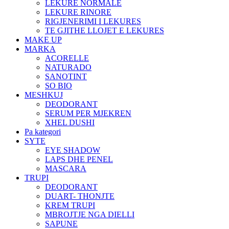
LEKURE NORMALE
LEKURE RINORE
RIGJENERIMI I LEKURES
TE GJITHE LLOJET E LEKURES
MAKE UP
MARKA
ACORELLE
NATURADO
SANOTINT
SO BIO
MESHKUJ
DEODORANT
SERUM PER MJEKREN
XHEL DUSHI
Pa kategori
SYTE
EYE SHADOW
LAPS DHE PENEL
MASCARA
TRUPI
DEODORANT
DUART- THONJTE
KREM TRUPI
MBROJTJE NGA DIELLI
SAPUNE