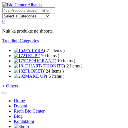
0
Nuk ka produkte në shporte.
Trending Categories
FYTYRA
( 71 Items )
TRUPI
( 50 Items )
DEODORANT
( 10 Items )
DUART- THONJTE
( 2 Items )
FLOKET
( 24 Items )
MAKE UP
( 5 Items )
+
Others
Home
Dyqani
Rreth Bio Center
Blog
Kontaktoni