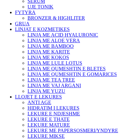
SERUM
UJE TONIK
FYTYRA
BRONZER & HIGHLITER
GRUA
LINJAT E KOZMETIKES
LINJA ME ACID HYALURONIC
LINJA ME ALOE VERA
LINJA ME BAMBOO
LINJA ME KARITE
LINJA ME KOKOS
LINJA ME LULE LOTUS
LINJA ME QUMESHTIN E BLETES
LINJA ME QUMESHTIN E GOMARICES
LINJA ME TEA TREE
LINJA ME VAJ ARGANI
LINJA ME YUZU
LLOJET E LEKURES
ANTI AGE
HIDRATIM I LEKURES
LEKURE E NDJESHME
LEKURE E THATE
LEKURE MATURE
LEKURE ME PAPERSOSMERI/YNDYRE
LEKURE MIKSE