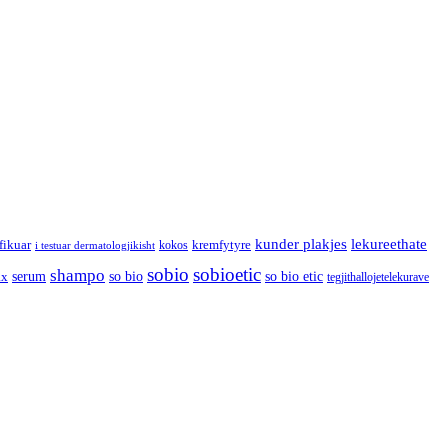
kunder plakjes
lekureethate
ifikuar
kremfytyre
kokos
i testuar dermatologjikisht
sobio
sobioetic
shampo
serum
so bio
so bio etic
ax
tegjithallojetelekurave