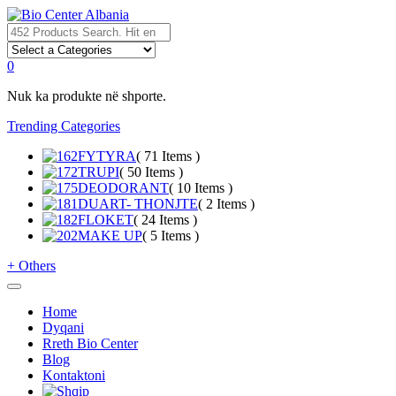
0
Nuk ka produkte në shporte.
Trending Categories
FYTYRA
( 71 Items )
TRUPI
( 50 Items )
DEODORANT
( 10 Items )
DUART- THONJTE
( 2 Items )
FLOKET
( 24 Items )
MAKE UP
( 5 Items )
+
Others
Home
Dyqani
Rreth Bio Center
Blog
Kontaktoni