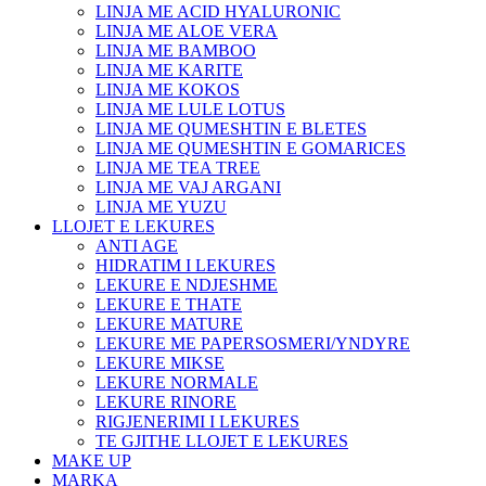
LINJA ME ACID HYALURONIC
LINJA ME ALOE VERA
LINJA ME BAMBOO
LINJA ME KARITE
LINJA ME KOKOS
LINJA ME LULE LOTUS
LINJA ME QUMESHTIN E BLETES
LINJA ME QUMESHTIN E GOMARICES
LINJA ME TEA TREE
LINJA ME VAJ ARGANI
LINJA ME YUZU
LLOJET E LEKURES
ANTI AGE
HIDRATIM I LEKURES
LEKURE E NDJESHME
LEKURE E THATE
LEKURE MATURE
LEKURE ME PAPERSOSMERI/YNDYRE
LEKURE MIKSE
LEKURE NORMALE
LEKURE RINORE
RIGJENERIMI I LEKURES
TE GJITHE LLOJET E LEKURES
MAKE UP
MARKA