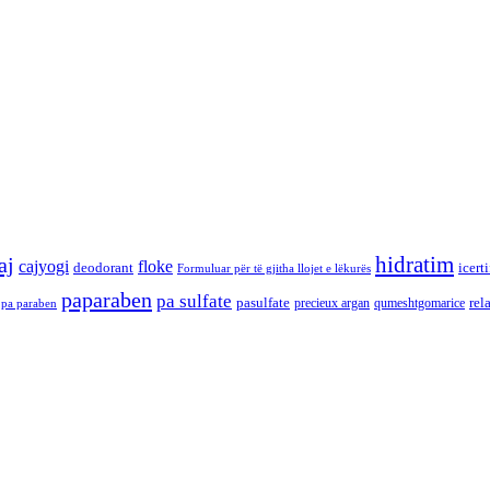
hidratim
aj
cajyogi
floke
deodorant
icert
Formuluar për të gjitha llojet e lëkurës
paparaben
pa sulfate
pasulfate
rel
precieux argan
qumeshtgomarice
pa paraben