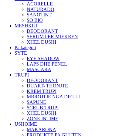
ACORELLE
NATURADO
SANOTINT
SO BIO
MESHKUJ
DEODORANT
SERUM PER MJEKREN
XHEL DUSHI
Pa kategori
SYTE
EYE SHADOW
LAPS DHE PENEL
MASCARA
TRUPI
DEODORANT
DUART- THONJTE
KREM TRUPI
MBROJTJE NGA DIELLI
SAPUNE
SCRUB TRUPI
XHEL DUSHI
ZONE INTIME
USHQIME
MAKARONA
PRODUKTE PA GLUTEN