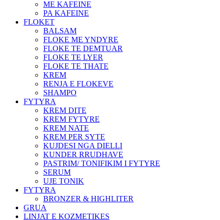
ME KAFEINE
PA KAFEINE
FLOKET
BALSAM
FLOKE ME YNDYRE
FLOKE TE DEMTUAR
FLOKE TE LYER
FLOKE TE THATE
KREM
RENJA E FLOKEVE
SHAMPO
FYTYRA
KREM DITE
KREM FYTYRE
KREM NATE
KREM PER SYTE
KUJDESI NGA DIELLI
KUNDER RRUDHAVE
PASTRIM/ TONIFIKIM I FYTYRE
SERUM
UJE TONIK
FYTYRA
BRONZER & HIGHLITER
GRUA
LINJAT E KOZMETIKES