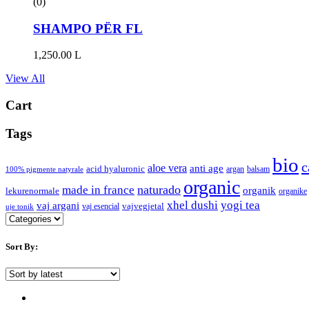
(0)
SHAMPO PËR FL
1,250.00
L
View All
Cart
Tags
bio
c
aloe vera
anti age
acid hyaluronic
argan
balsam
100% pigmente natyrale
organic
naturado
made in france
organik
lekurenormale
organike
xhel dushi
yogi tea
vaj argani
vajvegjetal
vaj esencial
uje tonik
Sort By: