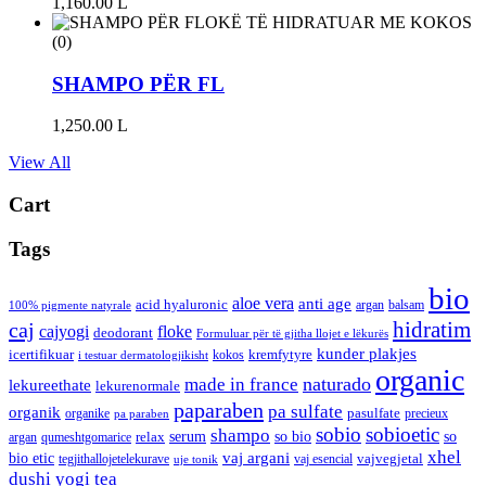
1,160.00
L
(0)
SHAMPO PËR FL
1,250.00
L
View All
Cart
Tags
bio
aloe vera
anti age
acid hyaluronic
argan
balsam
100% pigmente natyrale
hidratim
caj
cajyogi
floke
deodorant
Formuluar për të gjitha llojet e lëkurës
kunder plakjes
icertifikuar
kremfytyre
kokos
i testuar dermatologjikisht
organic
naturado
made in france
lekureethate
lekurenormale
paparaben
pa sulfate
organik
pasulfate
organike
precieux
pa paraben
sobio
sobioetic
shampo
serum
so bio
so
relax
argan
qumeshtgomarice
xhel
bio etic
vaj argani
vajvegjetal
tegjithallojetelekurave
vaj esencial
uje tonik
dushi
yogi tea