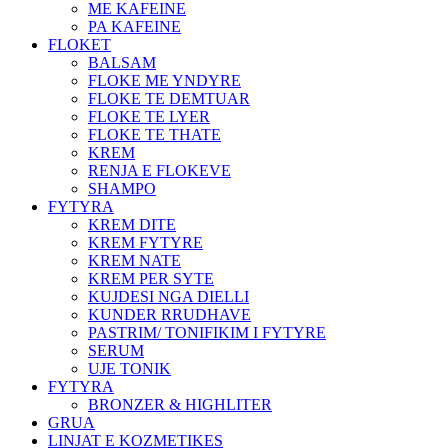
ME KAFEINE
PA KAFEINE
FLOKET
BALSAM
FLOKE ME YNDYRE
FLOKE TE DEMTUAR
FLOKE TE LYER
FLOKE TE THATE
KREM
RENJA E FLOKEVE
SHAMPO
FYTYRA
KREM DITE
KREM FYTYRE
KREM NATE
KREM PER SYTE
KUJDESI NGA DIELLI
KUNDER RRUDHAVE
PASTRIM/ TONIFIKIM I FYTYRE
SERUM
UJE TONIK
FYTYRA
BRONZER & HIGHLITER
GRUA
LINJAT E KOZMETIKES