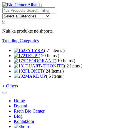
0
Nuk ka produkte në shporte.
Trending Categories
FYTYRA
( 71 Items )
TRUPI
( 50 Items )
DEODORANT
( 10 Items )
DUART- THONJTE
( 2 Items )
FLOKET
( 24 Items )
MAKE UP
( 5 Items )
+
Others
Home
Dyqani
Rreth Bio Center
Blog
Kontaktoni