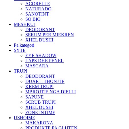
ACORELLE
NATURADO
SANOTINT
SO BIO
MESHKUJ
DEODORANT
SERUM PER MJEKREN
XHEL DUSHI
Pa kategori
SYTE
EYE SHADOW
LAPS DHE PENEL
MASCARA
TRUPI
DEODORANT
DUART- THONJTE
KREM TRUPI
MBROJTJE NGA DIELLI
SAPUNE
SCRUB TRUPI
XHEL DUSHI
ZONE INTIME
USHQIME
MAKARONA
PRODUKTE PA GLUTEN