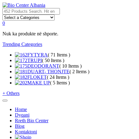
0
Nuk ka produkte në shporte.
Trending Categories
FYTYRA
( 71 Items )
TRUPI
( 50 Items )
DEODORANT
( 10 Items )
DUART- THONJTE
( 2 Items )
FLOKET
( 24 Items )
MAKE UP
( 5 Items )
+
Others
Home
Dyqani
Rreth Bio Center
Blog
Kontaktoni