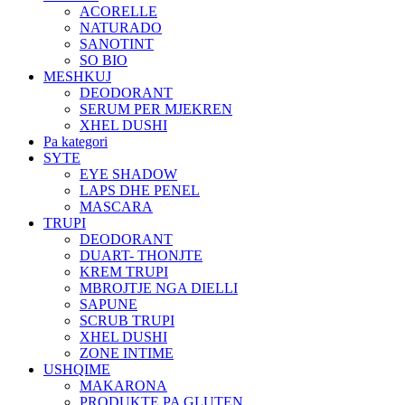
ACORELLE
NATURADO
SANOTINT
SO BIO
MESHKUJ
DEODORANT
SERUM PER MJEKREN
XHEL DUSHI
Pa kategori
SYTE
EYE SHADOW
LAPS DHE PENEL
MASCARA
TRUPI
DEODORANT
DUART- THONJTE
KREM TRUPI
MBROJTJE NGA DIELLI
SAPUNE
SCRUB TRUPI
XHEL DUSHI
ZONE INTIME
USHQIME
MAKARONA
PRODUKTE PA GLUTEN