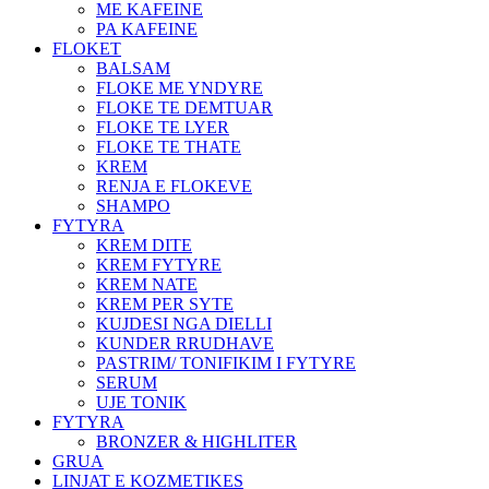
ME KAFEINE
PA KAFEINE
FLOKET
BALSAM
FLOKE ME YNDYRE
FLOKE TE DEMTUAR
FLOKE TE LYER
FLOKE TE THATE
KREM
RENJA E FLOKEVE
SHAMPO
FYTYRA
KREM DITE
KREM FYTYRE
KREM NATE
KREM PER SYTE
KUJDESI NGA DIELLI
KUNDER RRUDHAVE
PASTRIM/ TONIFIKIM I FYTYRE
SERUM
UJE TONIK
FYTYRA
BRONZER & HIGHLITER
GRUA
LINJAT E KOZMETIKES