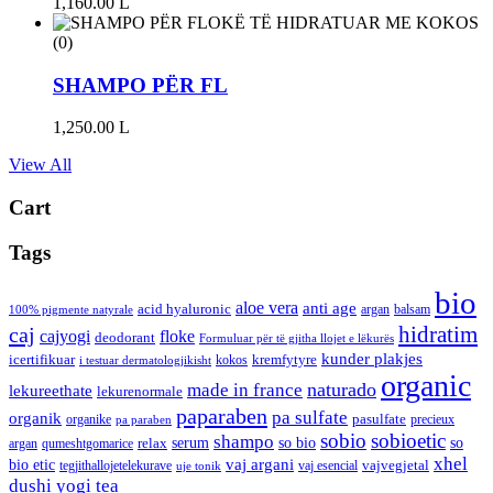
1,160.00
L
(0)
SHAMPO PËR FL
1,250.00
L
View All
Cart
Tags
bio
aloe vera
anti age
acid hyaluronic
argan
balsam
100% pigmente natyrale
hidratim
caj
cajyogi
floke
deodorant
Formuluar për të gjitha llojet e lëkurës
kunder plakjes
icertifikuar
kremfytyre
kokos
i testuar dermatologjikisht
organic
naturado
made in france
lekureethate
lekurenormale
paparaben
pa sulfate
organik
pasulfate
organike
precieux
pa paraben
sobio
sobioetic
shampo
serum
so bio
so
relax
argan
qumeshtgomarice
xhel
bio etic
vaj argani
vajvegjetal
tegjithallojetelekurave
vaj esencial
uje tonik
dushi
yogi tea