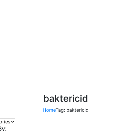
baktericid
Home
Tag: baktericid
By: