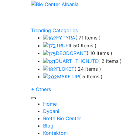
Trending Categories
FYTYRA
( 71 Items )
TRUPI
( 50 Items )
DEODORANT
( 10 Items )
DUART- THONJTE
( 2 Items )
FLOKET
( 24 Items )
MAKE UP
( 5 Items )
+
Others
Home
Dyqani
Rreth Bio Center
Blog
Kontaktoni