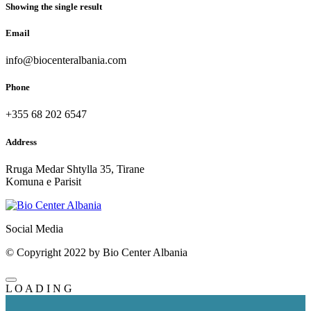
Showing the single result
Email
info@biocenteralbania.com
Phone
+355 68 202 6547
Address
Rruga Medar Shtylla 35, Tirane
Komuna e Parisit
Social Media
© Copyright 2022 by Bio Center Albania
L
O
A
D
I
N
G