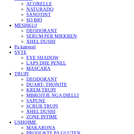
ACORELLE
NATURADO
SANOTINT
SO BIO
MESHKUJ
DEODORANT
SERUM PER MJEKREN
XHEL DUSHI
Pa kategori
SYTE
EYE SHADOW
LAPS DHE PENEL
MASCARA
TRUPI
DEODORANT
DUART- THONJTE
KREM TRUPI
MBROJTJE NGA DIELLI
SAPUNE
SCRUB TRUPI
XHEL DUSHI
ZONE INTIME
USHQIME
MAKARONA
PRODUKTE PA GLUTEN