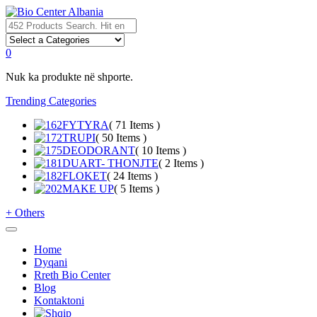
0
Nuk ka produkte në shporte.
Trending Categories
FYTYRA
( 71 Items )
TRUPI
( 50 Items )
DEODORANT
( 10 Items )
DUART- THONJTE
( 2 Items )
FLOKET
( 24 Items )
MAKE UP
( 5 Items )
+
Others
Home
Dyqani
Rreth Bio Center
Blog
Kontaktoni