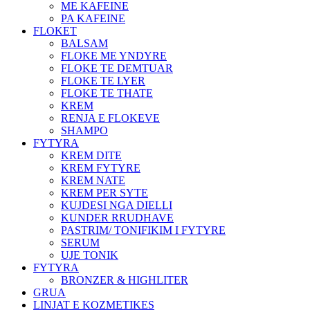
ME KAFEINE
PA KAFEINE
FLOKET
BALSAM
FLOKE ME YNDYRE
FLOKE TE DEMTUAR
FLOKE TE LYER
FLOKE TE THATE
KREM
RENJA E FLOKEVE
SHAMPO
FYTYRA
KREM DITE
KREM FYTYRE
KREM NATE
KREM PER SYTE
KUJDESI NGA DIELLI
KUNDER RRUDHAVE
PASTRIM/ TONIFIKIM I FYTYRE
SERUM
UJE TONIK
FYTYRA
BRONZER & HIGHLITER
GRUA
LINJAT E KOZMETIKES