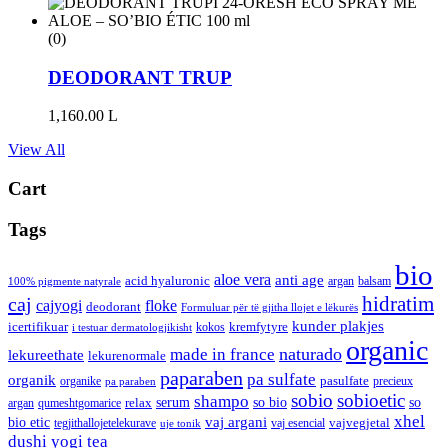
(0)
DEODORANT TRUP
1,160.00
L
View All
Cart
Tags
bio
aloe vera
anti age
acid hyaluronic
argan
balsam
100% pigmente natyrale
hidratim
caj
cajyogi
floke
deodorant
Formuluar për të gjitha llojet e lëkurës
kunder plakjes
icertifikuar
kremfytyre
kokos
i testuar dermatologjikisht
organic
naturado
made in france
lekureethate
lekurenormale
paparaben
pa sulfate
organik
pasulfate
organike
precieux
pa paraben
sobio
sobioetic
shampo
serum
so bio
so
relax
argan
qumeshtgomarice
xhel
bio etic
vaj argani
vajvegjetal
tegjithallojetelekurave
vaj esencial
uje tonik
dushi
yogi tea