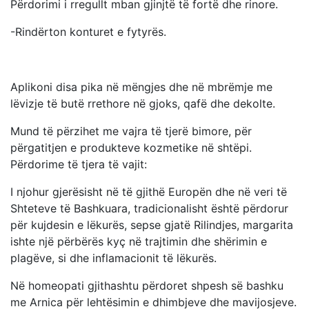
Përdorimi i rregullt mban gjinjtë të fortë dhe rinore.
-Rindërton konturet e fytyrës.
Aplikoni disa pika në mëngjes dhe në mbrëmje me
lëvizje të butë rrethore në gjoks, qafë dhe dekolte.
Mund të përzihet me vajra të tjerë bimore, për
përgatitjen e produkteve kozmetike në shtëpi.
Përdorime të tjera të vajit:
I njohur gjerësisht në të gjithë Europën dhe në veri të
Shteteve të Bashkuara, tradicionalisht është përdorur
për kujdesin e lëkurës, sepse gjatë Rilindjes, margarita
ishte një përbërës kyç në trajtimin dhe shërimin e
plagëve, si dhe inflamacionit të lëkurës.
Në homeopati gjithashtu përdoret shpesh së bashku
me Arnica për lehtësimin e dhimbjeve dhe mavijosjeve.