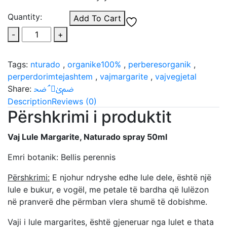
Quantity:
Add To Cart
-
+
Tags:
nturado
,
organike100%
,
perberesorganik
,
perperdorimtejashtem
,
vajmargarite
,
vajvegjetal
Share:
Description
Reviews (0)
Përshkrimi i produktit
Vaj Lule Margarite, Naturado spray 50ml
Emri botanik: Bellis perennis
Përshkrimi:
E njohur ndryshe edhe lule dele, është një
lule e bukur, e vogël, me petale të bardha që lulëzon
në pranverë dhe përmban vlera shumë të dobishme.
Vaji i lule margarites, është gjeneruar nga lulet e thata