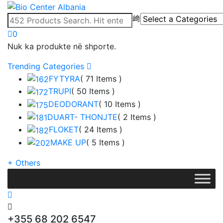
0
Nuk ka produkte në shporte.
Trending Categories
FYTYRA
( 71 Items )
TRUPI
( 50 Items )
DEODORANT
( 10 Items )
DUART- THONJTE
( 2 Items )
FLOKET
( 24 Items )
MAKE UP
( 5 Items )
+
Others
+355 68 202 6547