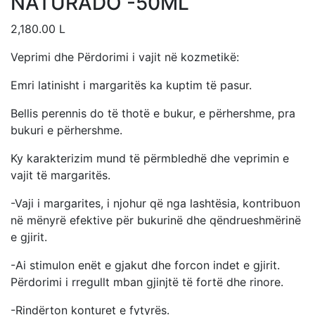
NATURADO -50ML
2,180.00
L
Veprimi dhe Përdorimi i vajit në kozmetikë:
Emri latinisht i margaritës ka kuptim të pasur.
Bellis perennis do të thotë e bukur, e përhershme, pra
bukuri e përhershme.
Ky karakterizim mund të përmbledhë dhe veprimin e
vajit të margaritës.
-Vaji i margarites, i njohur që nga lashtësia, kontribuon
në mënyrë efektive për bukurinë dhe qëndrueshmërinë
e gjirit.
-Ai stimulon enët e gjakut dhe forcon indet e gjirit.
Përdorimi i rregullt mban gjinjtë të fortë dhe rinore.
-Rindërton konturet e fytyrës.