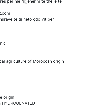
s për një rigjenerim të thellë të
rt.com
hurave të tij neto çdo vit për
nic
cal agriculture of Moroccan origin
e origin
igin HYDROGENATED