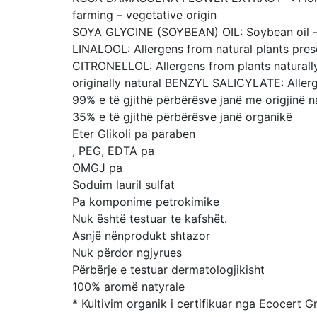
farming – vegetative origin
SOYA GLYCINE (SOYBEAN) OIL: Soybean oil – 
LINALOOL: Allergens from natural plants prese
CITRONELLOL: Allergens from plants naturally
originally natural BENZYL SALICYLATE: Allerge
99% e të gjithë përbërësve janë me origjinë n
35% e të gjithë përbërësve janë organikë
Eter Glikoli pa paraben
, PEG, EDTA pa
OMGJ pa
Soduim lauril sulfat
Pa komponime petrokimike
Nuk është testuar te kafshët.
Asnjë nënprodukt shtazor
Nuk përdor ngjyrues
Përbërje e testuar dermatologjikisht
100% aromë natyrale
* Kultivim organik i certifikuar nga Ecocert