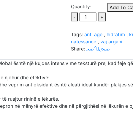
Quantity:
Add To Ca
-
+
Tags:
anti age
,
hidratim
,
k
natessance
,
vaj argani
Share:
obal është një kujdes intensiv me teksturë prej kadifeje që
të njohur dhe efektivë:
 dhe veprim antioksidant është aleati ideal kundër plakjes së
 të ruajtur rininë e lëkurës.
epron në mënyrë efektive dhe në përgjithësi në lëkurën e p