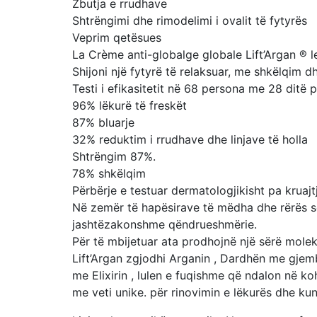
Zbutja e rrudhave
Shtrëngimi dhe rimodelimi i ovalit të fytyrës
Veprim qetësues
La Crème anti-globalge globale Lift’Argan ® le
Shijoni një fytyrë të relaksuar, me shkëlqim dh
Testi i efikasitetit në 68 persona me 28 ditë 
96% lëkurë të freskët
87% bluarje
32% reduktim i rrudhave dhe linjave të holla
Shtrëngim 87%.
78% shkëlqim
Përbërje e testuar dermatologjikisht pa kruajt
Në zemër të hapësirave të mëdha dhe rërës së
jashtëzakonshme qëndrueshmërie.
Për të mbijetuar ata prodhojnë një sërë molek
Lift’Argan zgjodhi Arganin , Dardhën me gje
me Elixirin , lulen e fuqishme që ndalon në k
me veti unike. për rinovimin e lëkurës dhe ku