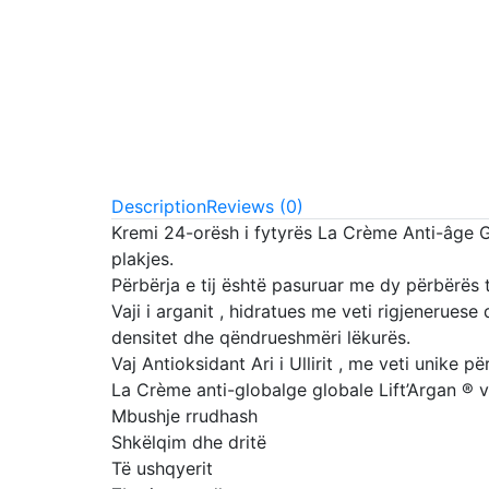
Description
Reviews (0)
Kremi 24-orësh i fytyrës La Crème Anti-âge Gl
plakjes.
Përbërja e tij është pasuruar me dy përbërës 
Vaji i arganit , hidratues me veti rigjeneruese
densitet dhe qëndrueshmëri lëkurës.
Vaj Antioksidant Ari i Ullirit , me veti unike për
La Crème anti-globalge globale Lift’Argan ® v
Mbushje rrudhash
Shkëlqim dhe dritë
Të ushqyerit