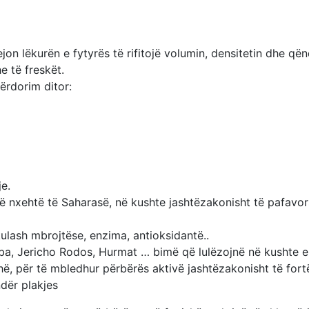
jon lëkurën e fytyrës të rifitojë volumin, densitetin dhe që
e të freskët.
përdorim ditor:
je.
 nxehtë të Saharasë, në kushte jashtëzakonisht të pafavors
ulash mbrojtëse, enzima, antioksidantë..
mba, Jericho Rodos, Hurmat … bimë që lulëzojnë në kushte 
ohë, për të mbledhur përbërës aktivë jashtëzakonisht të fort
ndër plakjes