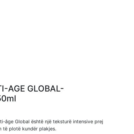
TI-AGE GLOBAL-
50ml
ti-âge Global është një teksturë intensive prej
m të plotë kundër plakjes.