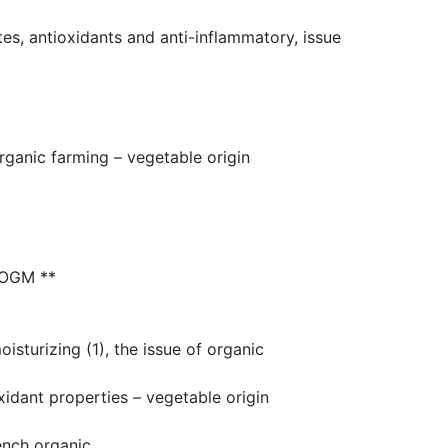
s, antioxidants and anti-inflammatory, issue
rganic farming – vegetable origin
 OGM **
turizing (1), the issue of organic
idant properties – vegetable origin
ench organic