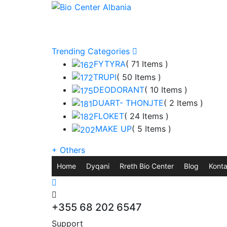
Trending Categories
FYTYRA
( 71 Items )
TRUPI
( 50 Items )
DEODORANT
( 10 Items )
DUART- THONJTE
( 2 Items )
FLOKET
( 24 Items )
MAKE UP
( 5 Items )
+
Others
Home
Dyqani
Rreth Bio Center
Blog
Konta
+355 68 202 6547
Support