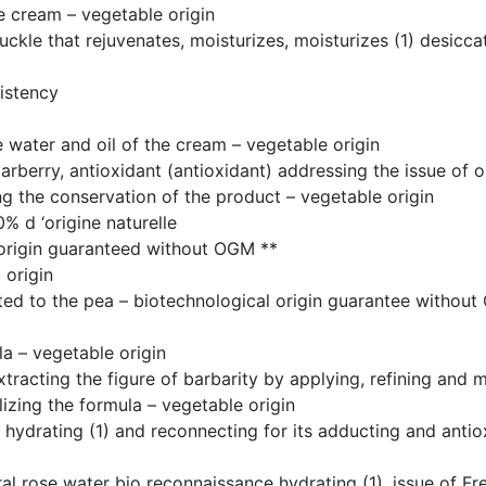
e cream – vegetable origin
 that rejuvenates, moisturizes, moisturizes (1) desiccate
istency
ater and oil of the cream – vegetable origin
berry, antioxidant (antioxidant) addressing the issue of o
 the conservation of the product – vegetable origin
d ‘origine naturelle
origin guaranteed without OGM **
origin
d to the pea – biotechnological origin guarantee without
a – vegetable origin
ing the figure of barbarity by applying, refining and mois
izing the formula – vegetable origin
drating (1) and reconnecting for its adducting and antiox
se water bio reconnaissance hydrating (1), issue of Fr