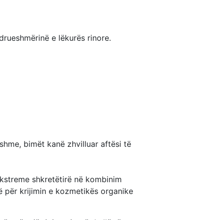
ndrueshmërinë e lëkurës rinore.
hme, bimët kanë zhvilluar aftësi të
ekstreme shkretëtirë në kombinim
ë për krijimin e kozmetikës organike