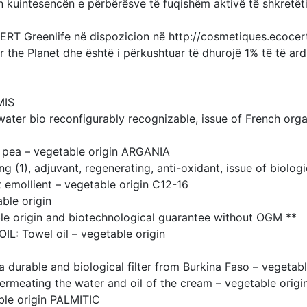
kuintesencën e përbërësve të fuqishëm aktivë të shkretëtirë
ERT Greenlife në dispozicion në http://cosmetiques.ecoce
or the Planet dhe është i përkushtuar të dhurojë 1% të të ard
MIS
ter bio reconfigurably recognizable, issue of French orga
e pea – vegetable origin ARGANIA
 (1), adjuvant, regenerating, anti-oxidant, issue of biologi
mollient – vegetable origin C12-16
ble origin
 origin and biotechnological guarantee without OGM **
Towel oil – vegetable origin
durable and biological filter from Burkina Faso – vegetabl
eating the water and oil of the cream – vegetable or
ble origin PALMITIC