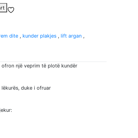
rt
rem dite
,
kunder plakjes
,
lift argan
,
 ofron një veprim të plotë kundër
 lëkurës, duke i ofruar
jekur: