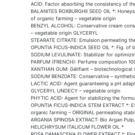
ACID: Factor absorbing the consistency of th
BALANITES ROXBURGHII SEED OIL *: Honeysuckle
of organic farming – vegetable origin
BENZYL ALCOHOL: Conservative cream cons
– vegetable origin GLYCERYL
STEARATE CITRATE: Emulsion permeating the w
OPUNTIA FICUS-INDICA SEED OIL *: Fig. of bar
SODIUM LEVULINATE: Stabilizer for optimizing
PARFUM (FRENCH): Perfume composition 100% 
XANTHAN GUM: Gélifiant – biotechnological 
SODIUM BENZOATE: Conservative – synthetic 
LACTIC ACID: Agent guaranteeing a pH adapte
GLYCERYL UNDECY – vegetable origin
PHYTIC ACID: Agent for stabilizing the formul
OPUNTIA FICUS-INDICA STEM EXTRACT *: Extract
organic farming – ORIGINAL permeating stabil
ARGANIA SPINOSA EXTRACT: Bio Argan Pulp, hy
HELICHRYSUM ITALICUM FLOWER OIL *
ROSA DAMASCENA FLOWER EXTRACT *: Floral ro