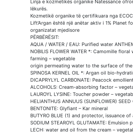
Linja e kozmetikës organike Natessance ofron 
lëkurës.
Kozmetikë organike të çertifikuara nga ECOC
Lift’Argan është një anëtar aktiv i 1% Planet f
organizatat mjedisore
PËRBËRËSIT:
AQUA / WATER / EAU: Purified water ANTHE
NOBILIS FLOWER WATER *: Camomille floral wa
farming – vegetable
origin permeating water to the surface of th
SPINOSA KERNEL OIL *: Argan oil bio-hydrating
DICAPRYLYL CARBONATE: Peacock emollient e
ALCOHOLS: Cream-absorbing factor – vegeta
LAUROYL LYSINE: Toucher powder – vegetable
HELIANTHUS ANNUUS (SUNFLOWER) SEED OIL: 
BENTONITE: Glyfiant – Kar mineral
BUTYRO BLUE (1) and protector, issuance of a 
SODIUM STEAROYL GLUTAMATE: Emulsion perm
LECH: water and oil from the cream – vegeta