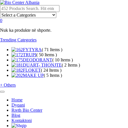
0
Nuk ka produkte në shporte.
Trending Categories
FYTYRA
( 71 Items )
TRUPI
( 50 Items )
DEODORANT
( 10 Items )
DUART- THONJTE
( 2 Items )
FLOKET
( 24 Items )
MAKE UP
( 5 Items )
+
Others
Home
Dyqani
Rreth Bio Center
Blog
Kontaktoni