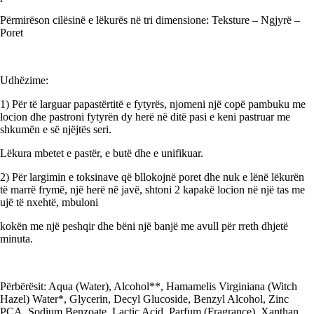
Përmirëson cilësinë e lëkurës në tri dimensione: Teksture – Ngjyrë –
Poret
Udhëzime:
1) Për të larguar papastërtitë e fytyrës, njomeni një copë pambuku me
locion dhe pastroni fytyrën dy herë në ditë pasi e keni pastruar me
shkumën e së njëjtës seri.
Lëkura mbetet e pastër, e butë dhe e unifikuar.
2) Për largimin e toksinave që bllokojnë poret dhe nuk e lënë lëkurën
të marrë frymë, një herë në javë, shtoni 2 kapakë locion në një tas me
ujë të nxehtë, mbuloni
kokën me një peshqir dhe bëni një banjë me avull për rreth dhjetë
minuta.
Përbërësit: Aqua (Water), Alcohol**, Hamamelis Virginiana (Witch
Hazel) Water*, Glycerin, Decyl Glucoside, Benzyl Alcohol, Zinc
PCA, Sodium Benzoate, Lactic Acid, Parfum (Fragrance), Xanthan