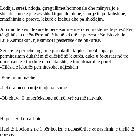
Lodhja, stresi, ndotja, çrregullimet hormonale dhe mënyra jo e
shëndetshme e jetesës shkaktojnë dëmtime, skuqje të përkohshme,
zmadhimin e poreve, lëkurë e lodhur dhe pa shkëlqim.
A mund të kemi lëkurë të përsosur me mënyrën moderne të jetës? Për
të gjithë ata që ëndërrojnë të kenë lëkurë të përsosur So Bio zbuloi
Lule Zambakun, një simbol i pastërtisë dhe bukurisë.
Seria e re përbëhet nga një protokoll i kujdesit në 4 hapa, për
përmirësimin dukshëm të cilësisë së lëkurës, duke u fokusuar në tre
dimensione: strukturë e mëndafshtë, e tonifikuar dhe poret.
-Cilësia e lëkurës përmirësohet ndjeshëm
-Poret minimizohen
-Lëkura merr pamje të njëtrajtshme
-Objektivi: 0 imperfeksione në mënyrë sa më natyrale
Hapi 1: Shkuma Lotus
Hapi 2: Locion 2 në 1 për heqjen e papastërtive & pastrimin e thellë të
poreve.