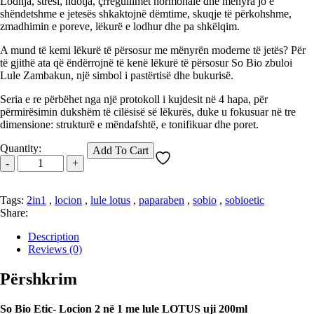
Lodhja, stresi, ndotja, çrregullimet hormonale dhe mënyra jo e
shëndetshme e jetesës shkaktojnë dëmtime, skuqje të përkohshme,
zmadhimin e poreve, lëkurë e lodhur dhe pa shkëlqim.
A mund të kemi lëkurë të përsosur me mënyrën moderne të jetës? Për
të gjithë ata që ëndërrojnë të kenë lëkurë të përsosur So Bio zbuloi
Lule Zambakun, një simbol i pastërtisë dhe bukurisë.
Seria e re përbëhet nga një protokoll i kujdesit në 4 hapa, për
përmirësimin dukshëm të cilësisë së lëkurës, duke u fokusuar në tre
dimensione: strukturë e mëndafshtë, e tonifikuar dhe poret.
Quantity:
Add To Cart
-
+
Tags:
2in1
,
locion
,
lule lotus
,
paparaben
,
sobio
,
sobioetic
Share:
Description
Reviews (0)
Përshkrim
So Bio Etic- Locion 2 në 1 me lule LOTUS uji 200ml