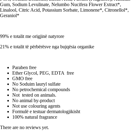
Gum, Sodium Levulinate, Nelumbo Nucifera Flower Extract*,
Linalool, Citric Acid, Potassium Sorbate, Limonene*, Citronellol*,
Geraniol*
99% e totalit me origjinë natyrore
21% e totalit të përbërësve nga bujqësia organike
Paraben free
Ether Glycol, PEG, EDTA free
GMO free
No Soduim lauryl sulfate
No petrochemical compounds
Not tested on animals.
No animal by-product
Not use colouring agents
Formulë e testuar dermatologjikisht
100% natural fragrance
There are no reviews yet.