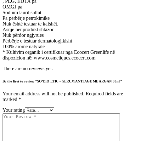
, PEG, EDTA pa
OMGJ pa
Soduim lauril sulfat
Pa përbërje petrokimike
Nuk është testuar te kafshët.
Asnjë nënprodukt shtazor
Nuk përdor ngjyrues
Përbërje e testuar dermatologjikisht
100% aromë natyrale
* Kultivim organik i certifikuar nga Ecocert Greenlife në
dispozicion në: www.cosmetiques.ecocert.com
There are no reviews yet.
Be the first to review “SO’BIO ETIC – SERUM ANTI AGE ME ARGAN 30ml”
Your email address will not be published.
Required fields are
marked
*
Your rating