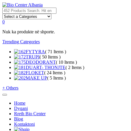
0
Nuk ka produkte në shporte.
Trending Categories
FYTYRA
( 71 Items )
TRUPI
( 50 Items )
DEODORANT
( 10 Items )
DUART- THONJTE
( 2 Items )
FLOKET
( 24 Items )
MAKE UP
( 5 Items )
+
Others
Home
Dyqani
Rreth Bio Center
Blog
Kontaktoni