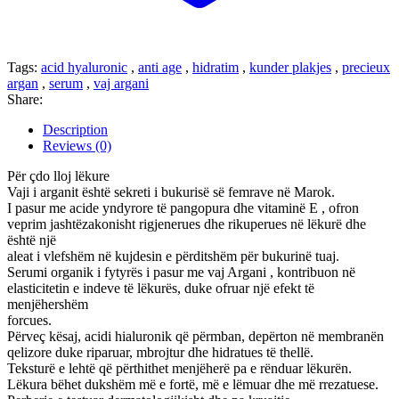
Tags:
acid hyaluronic
,
anti age
,
hidratim
,
kunder plakjes
,
precieux
argan
,
serum
,
vaj argani
Share:
Description
Reviews (0)
Për çdo lloj lëkure
Vaji i arganit është sekreti i bukurisë së femrave në Marok.
I pasur me acide yndyrore të pangopura dhe vitaminë E , ofron
veprim jashtëzakonisht rigjenerues dhe rikuperues në lëkurë dhe
është një
aleat i vlefshëm në kujdesin e përditshëm për bukurinë tuaj.
Serumi organik i fytyrës i pasur me vaj Argani , kontribuon në
elasticitetin e indeve të lëkurës, duke ofruar një efekt të
menjëhershëm
forcues.
Përveç kësaj, acidi hialuronik që përmban, depërton në membranën
qelizore duke riparuar, mbrojtur dhe hidratues të thellë.
Teksturë e lehtë që përthithet menjëherë pa e rënduar lëkurën.
Lëkura bëhet dukshëm më e fortë, më e lëmuar dhe më rrezatuese.