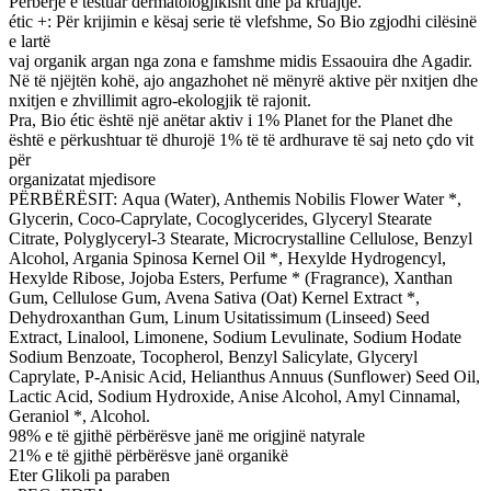
Perberje e testuar dermatologjikisht dhe pa kruajtje.
étic +: Për krijimin e kësaj serie të vlefshme, So Bio zgjodhi cilësinë
e lartë
vaj organik argan nga zona e famshme midis Essaouira dhe Agadir.
Në të njëjtën kohë, ajo angazhohet në mënyrë aktive për nxitjen dhe
nxitjen e zhvillimit agro-ekologjik të rajonit.
Pra, Bio étic është një anëtar aktiv i 1% Planet for the Planet dhe
është e përkushtuar të dhurojë 1% të të ardhurave të saj neto çdo vit
për
organizatat mjedisore
PËRBËRËSIT: Aqua (Water), Anthemis Nobilis Flower Water *,
Glycerin, Coco-Caprylate, Cocoglycerides, Glyceryl Stearate
Citrate, Polyglyceryl-3 Stearate, Microcrystalline Cellulose, Benzyl
Alcohol, Argania Spinosa Kernel Oil *, Hexylde Hydrogencyl,
Hexylde Ribose, Jojoba Esters, Perfume * (Fragrance), Xanthan
Gum, Cellulose Gum, Avena Sativa (Oat) Kernel Extract *,
Dehydroxanthan Gum, Linum Usitatissimum (Linseed) Seed
Extract, Linalool, Limonene, Sodium Levulinate, Sodium Hodate
Sodium Benzoate, Tocopherol, Benzyl Salicylate, Glyceryl
Caprylate, P-Anisic Acid, Helianthus Annuus (Sunflower) Seed Oil,
Lactic Acid, Sodium Hydroxide, Anise Alcohol, Amyl Cinnamal,
Geraniol *, Alcohol.
98% e të gjithë përbërësve janë me origjinë natyrale
21% e të gjithë përbërësve janë organikë
Eter Glikoli pa paraben