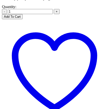
Quantity:
-
+
Add To Cart