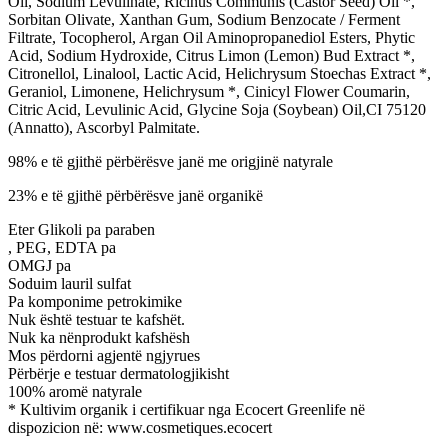
Oil, Sodium Levulinate, Ricinus Communis (Castor Seed) Oil *,
Sorbitan Olivate, Xanthan Gum, Sodium Benzocate / Ferment
Filtrate, Tocopherol, Argan Oil Aminopropanediol Esters, Phytic
Acid, Sodium Hydroxide, Citrus Limon (Lemon) Bud Extract *,
Citronellol, Linalool, Lactic Acid, Helichrysum Stoechas Extract *,
Geraniol, Limonene, Helichrysum *, Cinicyl Flower Coumarin,
Citric Acid, Levulinic Acid, Glycine Soja (Soybean) Oil,CI 75120
(Annatto), Ascorbyl Palmitate.
98% e të gjithë përbërësve janë me origjinë natyrale
23% e të gjithë përbërësve janë organikë
Eter Glikoli pa paraben
, PEG, EDTA pa
OMGJ pa
Soduim lauril sulfat
Pa komponime petrokimike
Nuk është testuar te kafshët.
Nuk ka nënprodukt kafshësh
Mos përdorni agjentë ngjyrues
Përbërje e testuar dermatologjikisht
100% aromë natyrale
* Kultivim organik i certifikuar nga Ecocert Greenlife në
dispozicion në: www.cosmetiques.ecocert