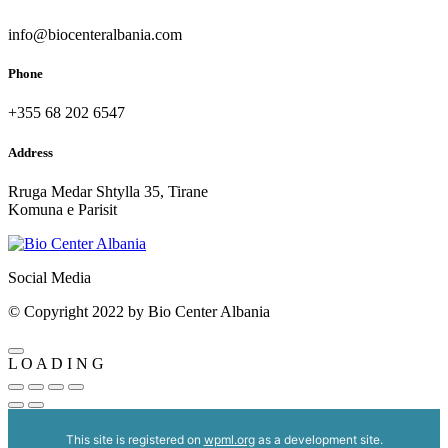
info@biocenteralbania.com
Phone
+355 68 202 6547
Address
Rruga Medar Shtylla 35, Tirane
Komuna e Parisit
Social Media
© Copyright 2022 by Bio Center Albania
L
O
A
D
I
N
G
This site is registered on
wpml.org
as a development site.