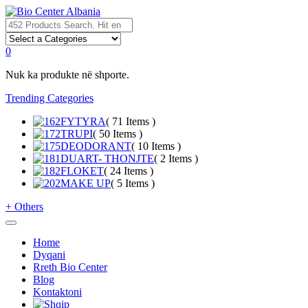
0
Nuk ka produkte në shporte.
Trending Categories
FYTYRA
( 71 Items )
TRUPI
( 50 Items )
DEODORANT
( 10 Items )
DUART- THONJTE
( 2 Items )
FLOKET
( 24 Items )
MAKE UP
( 5 Items )
+
Others
Home
Dyqani
Rreth Bio Center
Blog
Kontaktoni