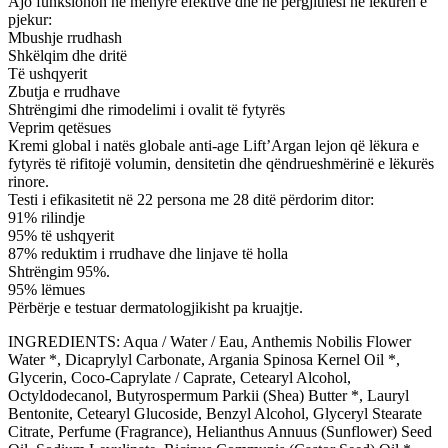
Ajo funksionon në mënyrë efektive dhe në përgjithësi në lëkurën e
pjekur:
Mbushje rrudhash
Shkëlqim dhe dritë
Të ushqyerit
Zbutja e rrudhave
Shtrëngimi dhe rimodelimi i ovalit të fytyrës
Veprim qetësues
Kremi global i natës globale anti-age Lift’Argan lejon që lëkura e
fytyrës të rifitojë volumin, densitetin dhe qëndrueshmërinë e lëkurës
rinore.
Testi i efikasitetit në 22 persona me 28 ditë përdorim ditor:
91% rilindje
95% të ushqyerit
87% reduktim i rrudhave dhe linjave të holla
Shtrëngim 95%.
95% lëmues
Përbërje e testuar dermatologjikisht pa kruajtje.
INGREDIENTS: Aqua / Water / Eau, Anthemis Nobilis Flower
Water *, Dicaprylyl Carbonate, Argania Spinosa Kernel Oil *,
Glycerin, Coco-Caprylate / Caprate, Cetearyl Alcohol,
Octyldodecanol, Butyrospermum Parkii (Shea) Butter *, Lauryl
Bentonite, Cetearyl Glucoside, Benzyl Alcohol, Glyceryl Stearate
Citrate, Perfume (Fragrance), Helianthus Annuus (Sunflower) Seed