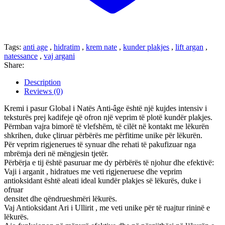
Tags:
anti age
,
hidratim
,
krem nate
,
kunder plakjes
,
lift argan
,
natessance
,
vaj argani
Share:
Description
Reviews (0)
Kremi i pasur Global i Natës Anti-âge është një kujdes intensiv i
teksturës prej kadifeje që ofron një veprim të plotë kundër plakjes.
Përmban vajra bimorë të vlefshëm, të cilët në kontakt me lëkurën
shkrihen, duke çliruar përbërës me përfitime unike për lëkurën.
Për veprim rigjenerues të synuar dhe rehati të pakufizuar nga
mbrëmja deri në mëngjesin tjetër.
Përbërja e tij është pasuruar me dy përbërës të njohur dhe efektivë:
Vaji i arganit , hidratues me veti rigjeneruese dhe veprim
antioksidant është aleati ideal kundër plakjes së lëkurës, duke i
ofruar
densitet dhe qëndrueshmëri lëkurës.
Vaj Antioksidant Ari i Ullirit , me veti unike për të ruajtur rininë e
lëkurës.