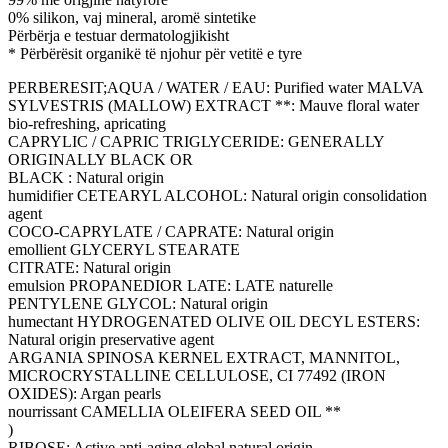
0% silikon, vaj mineral, aromë sintetike
Përbërja e testuar dermatologjikisht
* Përbërësit organikë të njohur për vetitë e tyre
PERBERESIT;AQUA / WATER / EAU: Purified water MALVA
SYLVESTRIS (MALLOW) EXTRACT **: Mauve floral water
bio-refreshing, apricating
CAPRYLIC / CAPRIC TRIGLYCERIDE: GENERALLY
ORIGINALLY BLACK OR
BLACK : Natural origin
humidifier CETEARYL ALCOHOL: Natural origin consolidation
agent
COCO-CAPRYLATE / CAPRATE: Natural origin
emollient GLYCERYL STEARATE
CITRATE: Natural origin
emulsion PROPANEDIOR LATE: LATE naturelle
PENTYLENE GLYCOL: Natural origin
humectant HYDROGENATED OLIVE OIL DECYL ESTERS:
Natural origin preservative agent
ARGANIA SPINOSA KERNEL EXTRACT, MANNITOL,
MICROCRYSTALLINE CELLULOSE, CI 77492 (IRON
OXIDES): Argan pearls
nourrissant CAMELLIA OLEIFERA SEED OIL **
)
RIBOSE: Active anti-aging global natural origin