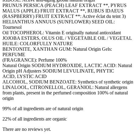
PRUNUS PERSICA (PEACH) LEAF EXTRACT **, PYRUS
MALUS (APPLE) FRUIT EXTRACT **, RUBUS IDAEUS
(RASPBERRY) FRUIT EXTRACT **: Active éclat du teint 3)
HELIANTHUS ANNUUS (SUNFLOWER) SEED OIL:
Tournesol
Oil TOCOPHEROL: Vitamin E originally natural antioxidant
JOJOBA ESTERS, OLUS OIL / VEGETABLE OIL / VEGETAL
HUILE: COLORFULLY NATURE
BENTONITE, XANTHAN GUM: Natural Origin Gels:
PERFUME
(FRAGRANCE): Perfume 100%
Natural Origin SODIUM HYDROXIDE, LACTIC ACID: Natural
Origin pH Adjusters SODIUM LEVULINATE, PHYTIC
ACID, LYSTIC ACID
ALCOHOL, SODIUM BENZOATE: Synthetics of synthetic origin
LINALOOL, CITRONELLOL, GERANIOL: Natural allergens
from plants, present in the perfumed composition 100% of natural
origin
99% of all ingredients are of natural origin
22% of all ingredients are organic
There are no reviews yet.