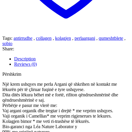
Tags:
antirrudhe
,
collagen
,
kolagjen
,
perlaargani
,
qumeshtblete
,
sobio
Share:
Description
Reviews (0)
Përshkrim
Një krem ushqyes me perla Argani që shkrihen në kontakt me
lëkurën për të çliruar fuqinë e tyre ushqyese.
Dita ditës lëkura bëhet më e fortë, rifiton qëndrueshmërinë dhe
qëndrueshmërinë e saj.
Përbërje e pasur me vlerë me:
Vaj argani organik dhe tregtar i drejtë * me veprim ushqyes.
Vaji organik i Camellias* me veprim rigjenerues te lekures.
Kolagjen bimor * me veti ri-trashëse të lëkurës.
Bio-garanci nga Léa Nature Laborator y
99% me origjinë natyrore