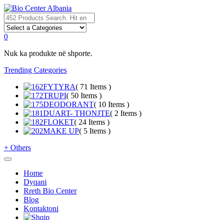
0
Nuk ka produkte në shporte.
Trending Categories
FYTYRA
( 71 Items )
TRUPI
( 50 Items )
DEODORANT
( 10 Items )
DUART- THONJTE
( 2 Items )
FLOKET
( 24 Items )
MAKE UP
( 5 Items )
+
Others
Home
Dyqani
Rreth Bio Center
Blog
Kontaktoni