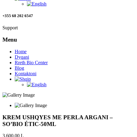
+355 68 202 6547
Support
Menu
Home
Dyqani
Rreth Bio Center
Blog
Kontaktoni
KREM USHQYES ME PERLA ARGANI –
SO’BIO ÉTIC-50ML
3,600.00
L