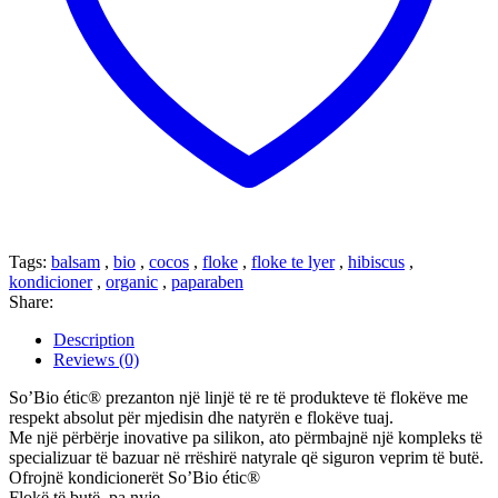
Tags:
balsam
,
bio
,
cocos
,
floke
,
floke te lyer
,
hibiscus
,
kondicioner
,
organic
,
paparaben
Share:
Description
Reviews (0)
So’Bio étic® prezanton një linjë të re të produkteve të flokëve me
respekt absolut për mjedisin dhe natyrën e flokëve tuaj.
Me një përbërje inovative pa silikon, ato përmbajnë një kompleks të
specializuar të bazuar në rrëshirë natyrale që siguron veprim të butë.
Ofrojnë kondicionerët So’Bio étic®
Flokë të butë, pa nyje