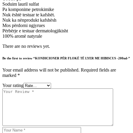
Soduim lauril sulfat
Pa komponime petrokimike
Nuk është testuar te kafshët.
Nuk ka nënprodukt kafshësh
Mos përdorni ngjyrues
Përbërje e testuar dermatologjikisht
100% aromë natyrale
There are no reviews yet.
Be the first to review “KONDICIONER PËR FLOKË TË LYER ME HIBISCUS -200ml-”
Your email address will not be published.
Required fields are
marked
*
Your rating