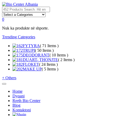
0
Nuk ka produkte në shporte.
Trending Categories
FYTYRA
( 71 Items )
TRUPI
( 50 Items )
DEODORANT
( 10 Items )
DUART- THONJTE
( 2 Items )
FLOKET
( 24 Items )
MAKE UP
( 5 Items )
+
Others
Home
Dyqani
Rreth Bio Center
Blog
Kontaktoni