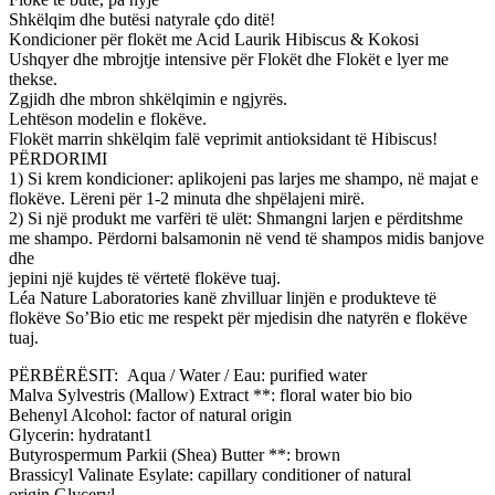
Shkëlqim dhe butësi natyrale çdo ditë!
Kondicioner për flokët me Acid Laurik Hibiscus & Kokosi
Ushqyer dhe mbrojtje intensive për Flokët dhe Flokët e lyer me
thekse.
Zgjidh dhe mbron shkëlqimin e ngjyrës.
Lehtëson modelin e flokëve.
Flokët marrin shkëlqim falë veprimit antioksidant të Hibiscus!
PËRDORIMI
1) Si krem kondicioner: aplikojeni pas larjes me shampo, në majat e
flokëve. Lëreni për 1-2 minuta dhe shpëlajeni mirë.
2) Si një produkt me varfëri të ulët: Shmangni larjen e përditshme
me shampo. Përdorni balsamonin në vend të shampos midis banjove
dhe
jepini një kujdes të vërtetë flokëve tuaj.
Léa Nature Laboratories kanë zhvilluar linjën e produkteve të
flokëve So’Bio etic me respekt për mjedisin dhe natyrën e flokëve
tuaj.
PËRBËRËSIT: Aqua / Water / Eau: purified water
Malva Sylvestris (Mallow) Extract **: floral water bio bio
Behenyl Alcohol: factor of natural origin
Glycerin: hydratant1
Butyrospermum Parkii (Shea) Butter **: brown
Brassicyl Valinate Esylate: capillary conditioner of natural
origin Glyceryl