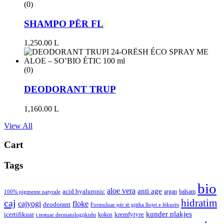
(0)
SHAMPO PËR FL
1,250.00
L
(0)
DEODORANT TRUP
1,160.00
L
View All
Cart
Tags
bio
aloe vera
anti age
acid hyaluronic
argan
balsam
100% pigmente natyrale
hidratim
caj
cajyogi
floke
deodorant
Formuluar për të gjitha llojet e lëkurës
kunder plakjes
icertifikuar
kremfytyre
kokos
i testuar dermatologjikisht