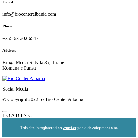
Email
info@biocenteralbania.com
Phone
+355 68 202 6547
Address
Rruga Medar Shtylla 35, Tirane
Komuna e Parisit
Social Media
© Copyright 2022 by Bio Center Albania
L
O
A
D
I
N
G
This site is registered on
wpml.org
as a development site.