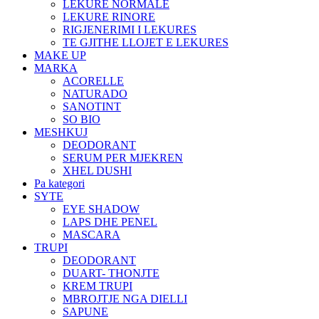
LEKURE NORMALE
LEKURE RINORE
RIGJENERIMI I LEKURES
TE GJITHE LLOJET E LEKURES
MAKE UP
MARKA
ACORELLE
NATURADO
SANOTINT
SO BIO
MESHKUJ
DEODORANT
SERUM PER MJEKREN
XHEL DUSHI
Pa kategori
SYTE
EYE SHADOW
LAPS DHE PENEL
MASCARA
TRUPI
DEODORANT
DUART- THONJTE
KREM TRUPI
MBROJTJE NGA DIELLI
SAPUNE