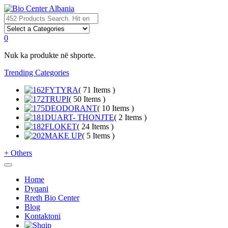
0
Nuk ka produkte në shporte.
Trending Categories
FYTYRA
( 71 Items )
TRUPI
( 50 Items )
DEODORANT
( 10 Items )
DUART- THONJTE
( 2 Items )
FLOKET
( 24 Items )
MAKE UP
( 5 Items )
+
Others
Home
Dyqani
Rreth Bio Center
Blog
Kontaktoni