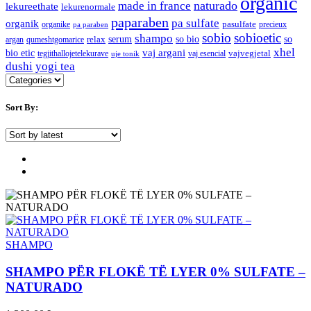
organic
naturado
made in france
lekureethate
lekurenormale
paparaben
pa sulfate
organik
pasulfate
organike
precieux
pa paraben
sobio
sobioetic
shampo
serum
so bio
so
relax
argan
qumeshtgomarice
xhel
bio etic
vaj argani
vajvegjetal
tegjithallojetelekurave
vaj esencial
uje tonik
dushi
yogi tea
Sort By:
SHAMPO
SHAMPO PËR FLOKË TË LYER 0% SULFATE –
NATURADO