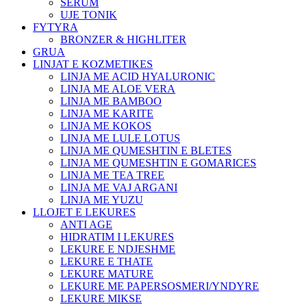
SERUM
UJE TONIK
FYTYRA
BRONZER & HIGHLITER
GRUA
LINJAT E KOZMETIKES
LINJA ME ACID HYALURONIC
LINJA ME ALOE VERA
LINJA ME BAMBOO
LINJA ME KARITE
LINJA ME KOKOS
LINJA ME LULE LOTUS
LINJA ME QUMESHTIN E BLETES
LINJA ME QUMESHTIN E GOMARICES
LINJA ME TEA TREE
LINJA ME VAJ ARGANI
LINJA ME YUZU
LLOJET E LEKURES
ANTI AGE
HIDRATIM I LEKURES
LEKURE E NDJESHME
LEKURE E THATE
LEKURE MATURE
LEKURE ME PAPERSOSMERI/YNDYRE
LEKURE MIKSE