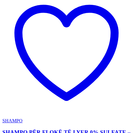
SHAMPO
SHAMPO PËR FLOKË TË LYER 0% SULFATE –