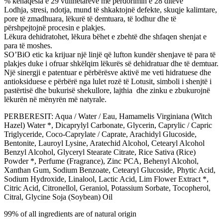
% kënaqësia e 29 vullnetarëve me përdorimin e 28 ditëve
Lodhja, stresi, ndotja, mund të shkaktojnë defekte, skuqje kalimtare,
pore të zmadhuara, lëkurë të demtuara, të lodhur dhe të
përshpejtojnë procesin e plakjes.
Lëkura dehidratohet, lëkura bëhet e zbehtë dhe shfaqen shenjat e
para të moshes.
SO’BiO etic ka krijuar një linjë që lufton kundër shenjave të para të
plakjes duke i ofruar shkëlqim lëkurës së dehidratuar dhe të demtuar.
Një sinergji e patentuar e përbërësve aktivë me veti hidratuese dhe
antioksiduese e përbërë nga lulet rozë të Lotusit, simboli i shenjtë i
pastërtisë dhe bukurisë shekullore, lajthia dhe zinku e zbukurojnë
lëkurën në mënyrën më natyrale.
PERBERESIT: Aqua / Water / Eau, Hamamelis Virginiana (Witch
Hazel) Water *, Dicaprylyl Carbonate, Glycerin, Caprylic / Capric
Triglyceride, Coco-Caprylate / Caprate, Arachidyl Glucoside,
Bentonite, Lauroyl Lysine, Aratechid Alcohol, Cetearyl Alcohol
Benzyl Alcohol, Glyceryl Stearate Citrate, Rice Sativa (Rice)
Powder *, Perfume (Fragrance), Zinc PCA, Behenyl Alcohol,
Xanthan Gum, Sodium Benzoate, Cetearyl Glucoside, Phytic Acid,
Sodium Hydroxide, Linalool, Lactic Acid, Lim Flower Extract *,
Citric Acid, Citronellol, Geraniol, Potassium Sorbate, Tocopherol,
Citral, Glycine Soja (Soybean) Oil
99% of all ingredients are of natural origin