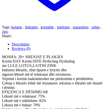
Tags:
bajame
,
hidratim
,
kremdite
,
lulelotus
,
paparaben
,
sobio
,
zinc
Share:
Description
Reviews (0)
MOSHA: 20+ SHENJAT E PLAKJES
Kremi DAY Kremi DITE Perfecting Hydrating
me LULE LOTUS,LAJTHI ZINK
hidraton lëkurën, zbut tiparet e fytyrës dhe
siguron lëkurë më të relaksuar dhe rrezatuese.
Veprimi i kremit maksimizohet me përdorimin e përditshëm.
Çehrja e lëkurës është më rrezatuese, tekstura e lëkurës më shumë
i dendur.
EFIÇENCA E DËSHMUAR
Lëkurë më e relaksuar: 75%
Lëkurë më e ndritshme: 82%
Lëkura më e bukur: 79%