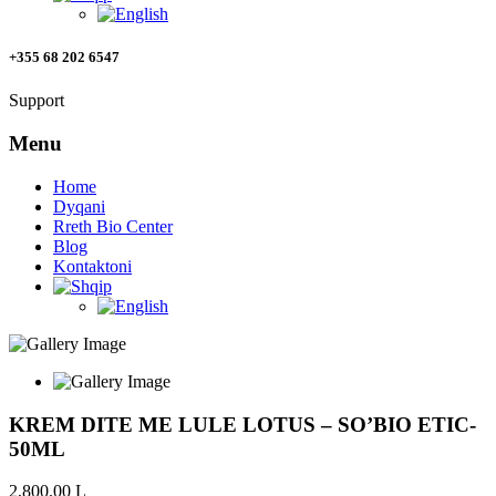
+355 68 202 6547
Support
Menu
Home
Dyqani
Rreth Bio Center
Blog
Kontaktoni
KREM DITE ME LULE LOTUS – SO’BIO ETIC-
50ML
2,800.00
L