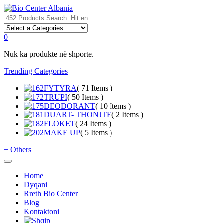
0
Nuk ka produkte në shporte.
Trending Categories
FYTYRA
( 71 Items )
TRUPI
( 50 Items )
DEODORANT
( 10 Items )
DUART- THONJTE
( 2 Items )
FLOKET
( 24 Items )
MAKE UP
( 5 Items )
+
Others
Home
Dyqani
Rreth Bio Center
Blog
Kontaktoni