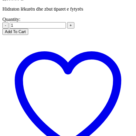
Hidraton lëkurën dhe zbut tiparet e fytyrës
Quantity:
-
+
Add To Cart