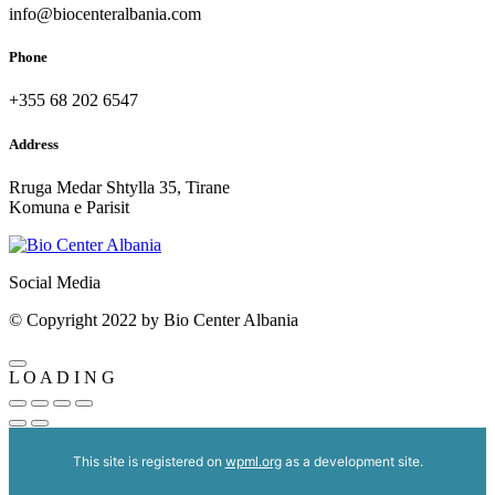
info@biocenteralbania.com
Phone
+355 68 202 6547
Address
Rruga Medar Shtylla 35, Tirane
Komuna e Parisit
Social Media
© Copyright 2022 by Bio Center Albania
L
O
A
D
I
N
G
This site is registered on
wpml.org
as a development site.