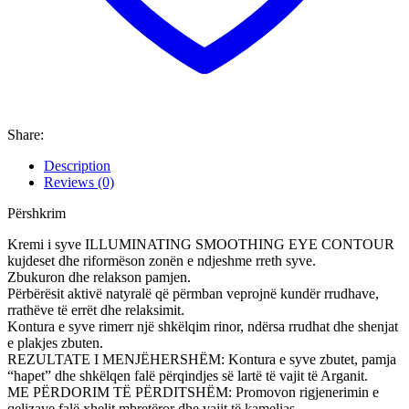
Share:
Description
Reviews (0)
Përshkrim
Kremi i syve ILLUMINATING SMOOTHING EYE CONTOUR
kujdeset dhe riformëson zonën e ndjeshme rreth syve.
Zbukuron dhe relakson pamjen.
Përbërësit aktivë natyralë që përmban veprojnë kundër rrudhave,
rrathëve të errët dhe relaksimit.
Kontura e syve rimerr një shkëlqim rinor, ndërsa rrudhat dhe shenjat
e plakjes zbuten.
REZULTATE I MENJËHERSHËM: Kontura e syve zbutet, pamja
“hapet” dhe shkëlqen falë përqindjes së lartë të vajit të Arganit.
ME PËRDORIM TË PËRDITSHËM: Promovon rigjenerimin e
qelizave falë xhelit mbretëror dhe vajit të kamelias