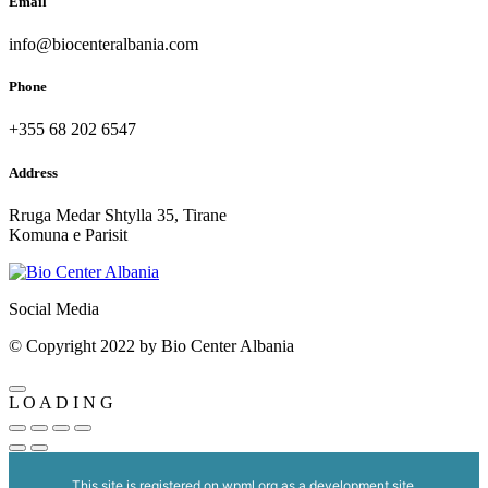
Email
info@biocenteralbania.com
Phone
+355 68 202 6547
Address
Rruga Medar Shtylla 35, Tirane
Komuna e Parisit
Social Media
© Copyright 2022 by Bio Center Albania
L
O
A
D
I
N
G
This site is registered on
wpml.org
as a development site.