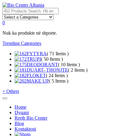
0
Nuk ka produkte në shporte.
Trending Categories
FYTYRA
( 71 Items )
TRUPI
( 50 Items )
DEODORANT
( 10 Items )
DUART- THONJTE
( 2 Items )
FLOKET
( 24 Items )
MAKE UP
( 5 Items )
+
Others
Home
Dyqani
Rreth Bio Center
Blog
Kontaktoni