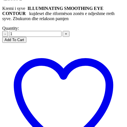
Kremi i syve
ILLUMINATING SMOOTHING EYE
CONTOUR
kujdeset dhe riformëson zonën e ndjeshme rreth
syve. Zbukuron dhe relakson pamjen
Quantity:
-
+
Add To Cart