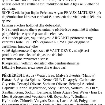
ndërsa qeset dhe rrathët e zinj reduktohen falë Algës së Gjelbër që
përmban.
SO’BiO etic krijon linjën Précieux Argan PEAUX MATURES për
të përmbushur kërkesat e rehatisë, densitetit dhe vitalitetit të lëkurës
që me
kalimin e kohës hollohet dhe dobësohet.
Një sinergji unike dhe e patentuar e përbërësve organikë të njohur
për përbërjen e tyre të pasur dhe efektive.
Ari kundër plakjes, vaji ushqyes i ARGANIT përforcohet nga
veprimi i fortë i PULPËS organike ROYAL (me origjinë të
certifikuar franceze) dhe
vetitë rigjeneruese të qelizave të VAJIT DEVE , në një seri
produktesh me teksturë të pasur e të lehtë.
Përfitimet dhe rezultatet e serisë
Rikuperimi i vëllimit, densitetit dhe qëndrueshmërisë.
Lëkurë e forcuar, rrezatuese dhe e rinovuar!
PËRBËRËSIT: Aqua / Water / Eau, Malva Sylvestris (Mallow)
Extract *, Argania Spinosa Kernel Oil *, Dicaprylyl Carbonate,
Glycerin, Cetearyl Olivate, Sorbitan Olivate, Behenyl Alcohol,
Caprylic / Capric Triglyceride, Sodyl Alcohol, Sodium Lev Oil *,
Xanthan Gum, Sodium Benzoate, Maris Aqua / Sea Water / Eau De
Mer, Hydrogenated Vegetable Oil, Royal Jelly *, Sodium
Hydroxide, Chlorella Vulgaris Extract, Lactic Acid, Polygonum
Fagopyrum (Seed) Extract, Sodium Hyaluronate, Hydrolyzed Algin