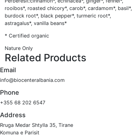
Perberesit:cinnamon*, echinacea*, ginger*, fennel*,
rooibos*, roasted chicory*, carob*, cardamom*, basil*,
burdock root*, black pepper*, turmeric root*,
astragalus*, vanilla beans*
* Certified organic
Nature Only
Related Products
Email
info@biocenteralbania.com
Phone
+355 68 202 6547
Address
Rruga Medar Shtylla 35, Tirane
Komuna e Parisit