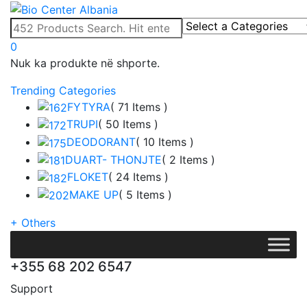
0
Nuk ka produkte në shporte.
Trending Categories
FYTYRA
( 71 Items )
TRUPI
( 50 Items )
DEODORANT
( 10 Items )
DUART- THONJTE
( 2 Items )
FLOKET
( 24 Items )
MAKE UP
( 5 Items )
+
Others
+355 68 202 6547
Support