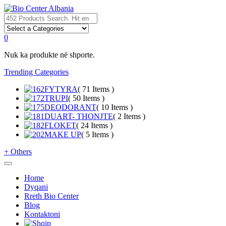
0
Nuk ka produkte në shporte.
Trending Categories
FYTYRA
( 71 Items )
TRUPI
( 50 Items )
DEODORANT
( 10 Items )
DUART- THONJTE
( 2 Items )
FLOKET
( 24 Items )
MAKE UP
( 5 Items )
+
Others
Home
Dyqani
Rreth Bio Center
Blog
Kontaktoni