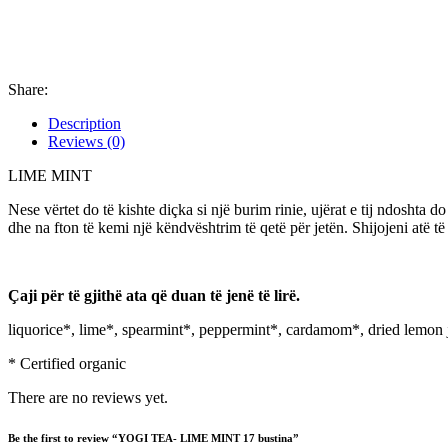
Share:
Description
Reviews (0)
LIME MINT
Nese vërtet do të kishte diçka si një burim rinie, ujërat e tij ndoshta do
dhe na fton të kemi një këndvështrim të qetë për jetën. Shijojeni atë të
Çaji për të gjithë ata që duan të jenë të lirë.
liquorice*, lime*, spearmint*, peppermint*, cardamom*, dried lemon 
* Certified organic
There are no reviews yet.
Be the first to review “YOGI TEA- LIME MINT 17 bustina”