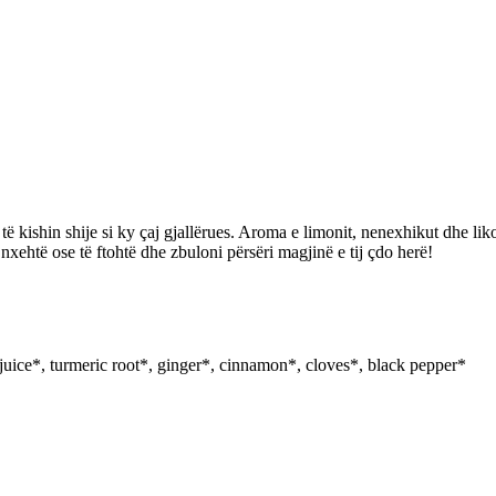
 të kishin shije si ky çaj gjallërues. Aroma e limonit, nenexhikut dhe liko
 nxehtë ose të ftohtë dhe zbuloni përsëri magjinë e tij çdo herë!
juice*, turmeric root*, ginger*, cinnamon*, cloves*, black pepper*