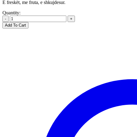
E freskët, me fruta, e shkujdesur.
Quantity:
-
+
Add To Cart