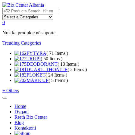
0
Nuk ka produkte në shporte.
Trending Categories
FYTYRA
( 71 Items )
TRUPI
( 50 Items )
DEODORANT
( 10 Items )
DUART- THONJTE
( 2 Items )
FLOKET
( 24 Items )
MAKE UP
( 5 Items )
+
Others
Home
Dyqani
Rreth Bio Center
Blog
Kontaktoni