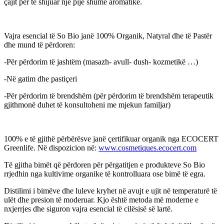
çajit për të shijuar një pije shumë aromatike.
Vajra esencial të So Bio janë 100% Organik, Natyral dhe të Pastër
dhe mund të përdoren:
-Për përdorim të jashtëm (masazh- avull- dush- kozmetikë …)
-Në gatim dhe pastiçeri
-Për përdorim të brendshëm (për përdorim të brendshëm terapeutik
gjithmonë duhet të konsultoheni me mjekun familjar)
100% e të gjithë përbërësve janë çertifikuar organik nga ECOCERT
Greenlife. Në dispozicion në:
www.cosmetiques.ecocert.com
Të gjitha bimët që përdoren për përgatitjen e produkteve So Bio
rrjedhin nga kultivime organike të kontrolluara ose bimë të egra.
Distilimi i bimëve dhe luleve kryhet në avujt e ujit në temperaturë të
ulët dhe presion të moderuar. Kjo është metoda më moderne e
nxjerrjes dhe siguron vajra esencial të cilësisë së lartë.