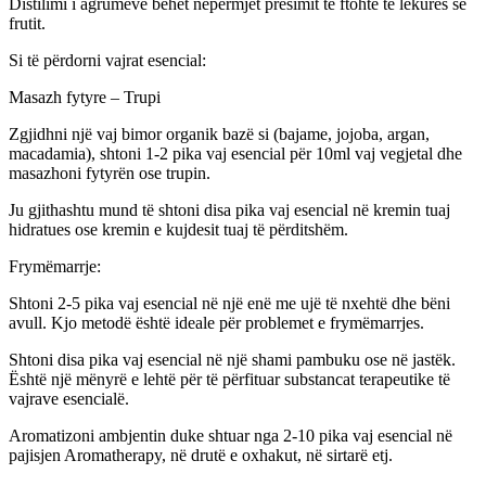
Distilimi i agrumeve bëhet nëpërmjet presimit të ftohtë të lëkurës së
frutit.
Si të përdorni vajrat esencial:
Masazh fytyre – Trupi
Zgjidhni një vaj bimor organik bazë si (bajame, jojoba, argan,
macadamia), shtoni 1-2 pika vaj esencial për 10ml vaj vegjetal dhe
masazhoni fytyrën ose trupin.
Ju gjithashtu mund të shtoni disa pika vaj esencial në kremin tuaj
hidratues ose kremin e kujdesit tuaj të përditshëm.
Frymëmarrje:
Shtoni 2-5 pika vaj esencial në një enë me ujë të nxehtë dhe bëni
avull. Kjo metodë është ideale për problemet e frymëmarrjes.
Shtoni disa pika vaj esencial në një shami pambuku ose në jastëk.
Është një mënyrë e lehtë për të përfituar substancat terapeutike të
vajrave esencialë.
Aromatizoni ambjentin duke shtuar nga 2-10 pika vaj esencial në
pajisjen Aromatherapy, në drutë e oxhakut, në sirtarë etj.