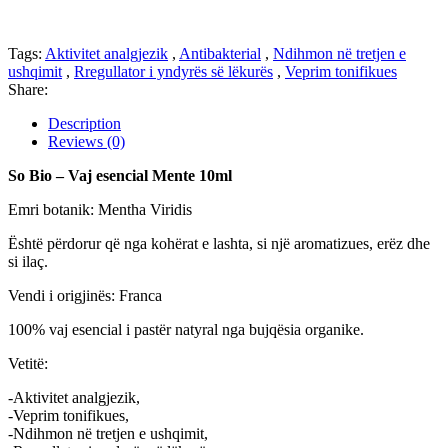
Tags:
Aktivitet analgjezik
,
Antibakterial
,
Ndihmon në tretjen e
ushqimit
,
Rregullator i yndyrës së lëkurës
,
Veprim tonifikues
Share:
Description
Reviews (0)
So Bio – Vaj esencial Mente 10ml
Emri botanik: Mentha Viridis
Është përdorur që nga kohërat e lashta, si një aromatizues, erëz dhe
si ilaç.
Vendi i origjinës: Franca
100% vaj esencial i pastër natyral nga bujqësia organike.
Vetitë:
-Aktivitet analgjezik,
-Veprim tonifikues,
-Ndihmon në tretjen e ushqimit,