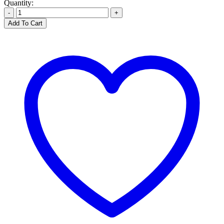
Quantity:
-
+
Add To Cart