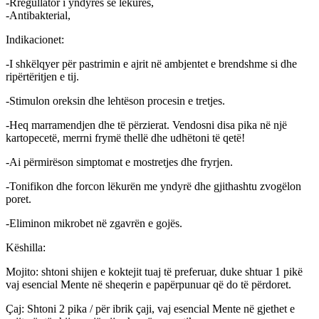
-Rregullator i yndyrës së lëkurës,
-Antibakterial,
Indikacionet:
-I shkëlqyer për pastrimin e ajrit në ambjentet e brendshme si dhe
ripërtëritjen e tij.
-Stimulon oreksin dhe lehtëson procesin e tretjes.
-Heq marramendjen dhe të përzierat. Vendosni disa pika në një
kartopecetë, merrni frymë thellë dhe udhëtoni të qetë!
-Ai përmirëson simptomat e mostretjes dhe fryrjen.
-Tonifikon dhe forcon lëkurën me yndyrë dhe gjithashtu zvogëlon
poret.
-Eliminon mikrobet në zgavrën e gojës.
Këshilla:
Mojito: shtoni shijen e koktejit tuaj të preferuar, duke shtuar 1 pikë
vaj esencial Mente në sheqerin e papërpunuar që do të përdoret.
Çaj: Shtoni 2 pika / për ibrik çaji, vaj esencial Mente në gjethet e