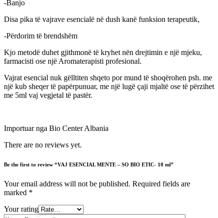
-Banjo
Disa pika të vajrave esencialë në dush kanë funksion terapeutik,
-Përdorim të brendshëm
Kjo metodë duhet gjithmonë të kryhet nën drejtimin e një mjeku,
farmacisti ose një Aromaterapisti profesional.
Vajrat esencial nuk gëlltiten shqeto por mund të shoqërohen psh. me
një kub sheqer të papërpunuar, me një lugë çaji mjaltë ose të përzihet
me 5ml vaj vegjetal të pastër.
Importuar nga Bio Center Albania
There are no reviews yet.
Be the first to review “VAJ ESENCIAL MENTE – SO BIO ETIC- 10 ml”
Your email address will not be published.
Required fields are
marked
*
Your rating