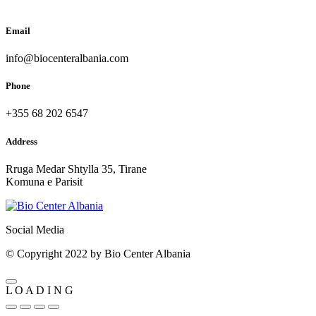
Email
info@biocenteralbania.com
Phone
+355 68 202 6547
Address
Rruga Medar Shtylla 35, Tirane
Komuna e Parisit
Social Media
© Copyright 2022 by Bio Center Albania
L
O
A
D
I
N
G