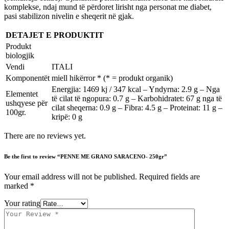
komplekse, ndaj mund të përdoret lirisht nga personat me diabet,
pasi stabilizon nivelin e sheqerit në gjak.
DETAJET E PRODUKTIT
Produkt
biologjik
Vendi
ITALI
Komponentët
miell hikërror * (* = produkt organik)
Energjia: 1469 kj / 347 kcal – Yndyrna: 2.9 g – Nga
Elementet
të cilat të ngopura: 0.7 g – Karbohidratet: 67 g nga të
ushqyese për
cilat sheqerna: 0.9 g – Fibra: 4.5 g – Proteinat: 11 g –
100gr.
kripë: 0 g
There are no reviews yet.
Be the first to review “PENNE ME GRANO SARACENO- 250gr”
Your email address will not be published.
Required fields are
marked
*
Your rating