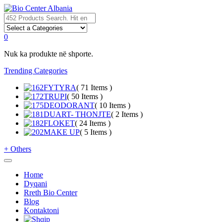
0
Nuk ka produkte në shporte.
Trending Categories
FYTYRA
( 71 Items )
TRUPI
( 50 Items )
DEODORANT
( 10 Items )
DUART- THONJTE
( 2 Items )
FLOKET
( 24 Items )
MAKE UP
( 5 Items )
+
Others
Home
Dyqani
Rreth Bio Center
Blog
Kontaktoni