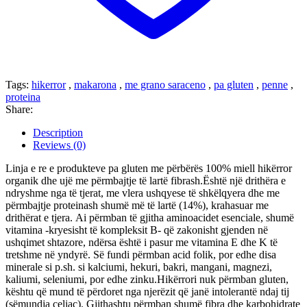
Tags:
hikerror
,
makarona
,
me grano saraceno
,
pa gluten
,
penne
,
proteina
Share:
Description
Reviews (0)
Linja e re e produkteve pa gluten me përbërës 100% miell hikërror
organik dhe ujë me përmbajtje të lartë fibrash.
Është një drithëra e
ndryshme nga të tjerat, me vlera ushqyese të shkëlqyera dhe me
përmbajtje proteinash shumë më të lartë (14%), krahasuar me
drithërat e tjera. Ai përmban të gjitha aminoacidet esenciale, shumë
vitamina -kryesisht të kompleksit B- që zakonisht gjenden në
ushqimet shtazore, ndërsa është i pasur me vitamina E dhe K të
tretshme në yndyrë. Së fundi përmban acid folik, por edhe disa
minerale si p.sh. si kalciumi, hekuri, bakri, mangani, magnezi,
kaliumi, seleniumi, por edhe zinku.
Hikërrori nuk përmban gluten,
kështu që mund të përdoret nga njerëzit që janë intolerantë ndaj tij
(sëmundja celiac). Gjithashtu përmban shumë fibra dhe karbohidrate