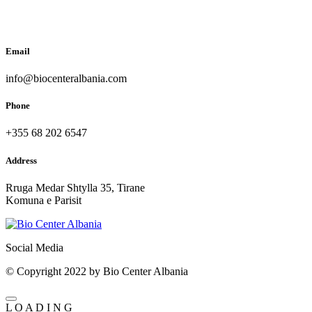
Email
info@biocenteralbania.com
Phone
+355 68 202 6547
Address
Rruga Medar Shtylla 35, Tirane
Komuna e Parisit
Social Media
© Copyright 2022 by Bio Center Albania
L
O
A
D
I
N
G