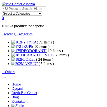
0
Nuk ka produkte në shporte.
Trending Categories
FYTYRA
( 71 Items )
TRUPI
( 50 Items )
DEODORANT
( 10 Items )
DUART- THONJTE
( 2 Items )
FLOKET
( 24 Items )
MAKE UP
( 5 Items )
+
Others
Home
Dyqani
Rreth Bio Center
Blog
Kontaktoni