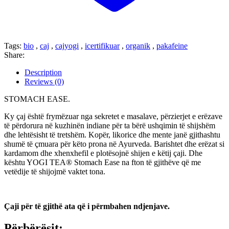
Tags:
bio
,
caj
,
cajyogi
,
icertifikuar
,
organik
,
pakafeine
Share:
Description
Reviews (0)
STOMACH EASE.
Ky çaj është frymëzuar nga sekretet e masalave, përzierjet e erëzave
të përdorura në kuzhinën indiane për ta bërë ushqimin të shijshëm
dhe lehtësisht të tretshëm. Kopër, likorice dhe mente janë gjithashtu
shumë të çmuara për këto prona në Ayurveda. Barishtet dhe erëzat si
kardamom dhe xhenxhefil e plotësojnë shijen e këtij çaji. Dhe
kështu YOGI TEA® Stomach Ease na fton të gjithëve që me
vetëdije të shijojmë vaktet tona.
Çaji për të gjithë ata që i përmbahen ndjenjave.
Përbërësit: