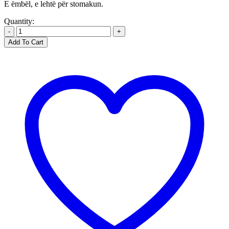
E ëmbël, e lehtë për stomakun.
Quantity:
-
+
Add To Cart