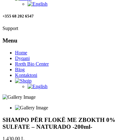
+355 68 202 6547
Support
Menu
Home
Dyqani
Rreth Bio Center
Blog
Kontaktoni
SHAMPO PËR FLOKË ME ZBOKTH 0%
SULFATE – NATURADO -200ml-
1,430.00
L