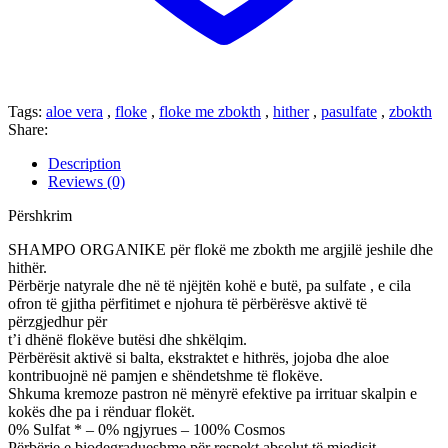
Tags:
aloe vera
,
floke
,
floke me zbokth
,
hither
,
pasulfate
,
zbokth
Share:
Description
Reviews (0)
Përshkrim
SHAMPO ORGANIKE për flokë me zbokth me argjilë jeshile dhe
hithër.
Përbërje natyrale dhe në të njëjtën kohë e butë, pa sulfate , e cila
ofron të gjitha përfitimet e njohura të përbërësve aktivë të
përzgjedhur për
t’i dhënë flokëve butësi dhe shkëlqim.
Përbërësit aktivë si balta, ekstraktet e hithrës, jojoba dhe aloe
kontribuojnë në pamjen e shëndetshme të flokëve.
Shkuma kremoze pastron në mënyrë efektive pa irrituar skalpin e
kokës dhe pa i rënduar flokët.
0% Sulfat * – 0% ngjyrues – 100% Cosmos
Përbërje e biodegradueshme për respekt absolut të mjedisit.