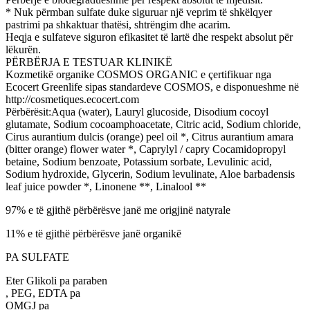
* Nuk përmban sulfate duke siguruar një veprim të shkëlqyer
pastrimi pa shkaktuar thatësi, shtrëngim dhe acarim.
Heqja e sulfateve siguron efikasitet të lartë dhe respekt absolut për
lëkurën.
PËRBËRJA E TESTUAR KLINIKË
Kozmetikë organike COSMOS ORGANIC e çertifikuar nga
Ecocert Greenlife sipas standardeve COSMOS, e disponueshme në
http://cosmetiques.ecocert.com
Përbërësit:Aqua (water), Lauryl glucoside, Disodium cocoyl
glutamate, Sodium cocoamphoacetate, Citric acid, Sodium chloride,
Cirus aurantium dulcis (orange) peel oil *, Citrus aurantium amara
(bitter orange) flower water *, Caprylyl / capry Cocamidopropyl
betaine, Sodium benzoate, Potassium sorbate, Levulinic acid,
Sodium hydroxide, Glycerin, Sodium levulinate, Aloe barbadensis
leaf juice powder *, Linonene **, Linalool **
97% e të gjithë përbërësve janë me origjinë natyrale
11% e të gjithë përbërësve janë organikë
PA SULFATE
Eter Glikoli pa paraben
, PEG, EDTA pa
OMGJ pa