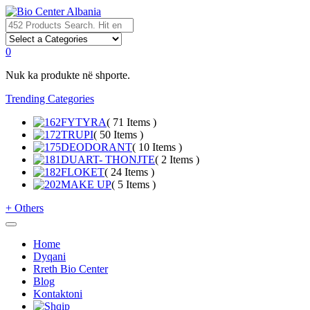
0
Nuk ka produkte në shporte.
Trending Categories
FYTYRA
( 71 Items )
TRUPI
( 50 Items )
DEODORANT
( 10 Items )
DUART- THONJTE
( 2 Items )
FLOKET
( 24 Items )
MAKE UP
( 5 Items )
+
Others
Home
Dyqani
Rreth Bio Center
Blog
Kontaktoni