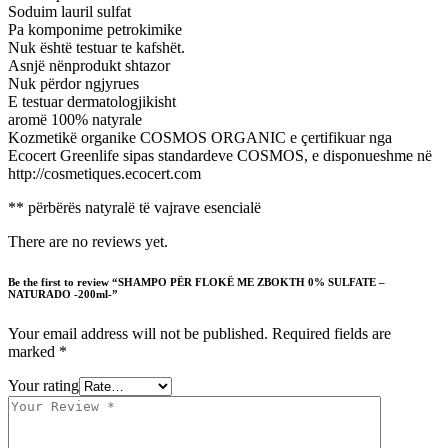
Soduim lauril sulfat
Pa komponime petrokimike
Nuk është testuar te kafshët.
Asnjë nënprodukt shtazor
Nuk përdor ngjyrues
E testuar dermatologjikisht
aromë 100% natyrale
Kozmetikë organike COSMOS ORGANIC e çertifikuar nga
Ecocert Greenlife sipas standardeve COSMOS, e disponueshme në
http://cosmetiques.ecocert.com
** përbërës natyralë të vajrave esencialë
There are no reviews yet.
Be the first to review “SHAMPO PËR FLOKË ME ZBOKTH 0% SULFATE –
NATURADO -200ml-”
Your email address will not be published.
Required fields are
marked
*
Your rating